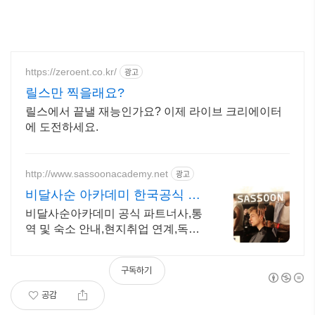
https://zeroent.co.kr/
광고
릴스만 찍을래요?
릴스에서 끝낼 재능인가요? 이제 라이브 크리에이터
에 도전하세요.
http://www.sassoonacademy.net
광고
비달사순 아카데미 한국공식 비
달사순 한국 공식 에이전시
비달사순아카데미 공식 파트너사,통
역 및 숙소 안내,현지취업 연계,독점
패키지혜택
구독하기
공감