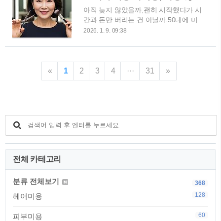
실제로 살아남는 순서,그리고 중도 포기
은 수강생과 달리, 중년 수강생은 시간
아직 늦지 않았을까,괜히 시작했다가 시
없이 이어갈 수 있는 현실적인 루트를
과 비용을 실패로 쓰기 ..
간과 돈만 버리는 건 아닐까.50대에 미
정리해 드리겠습니다. 20년 현장 강사
용 자격증을 고민하시는 분들과 상담을
가 말하는 현실적인 취득 순서 1. 헤어
2026. 1. 9. 09:38
하다 보면, 거의 비슷한 질문을 반복해
자격증이 가장 먼저인 이유헤어 자격증
서 듣게 됩니다.저는 미용사(헤어·피부·
은 단순히 “미용의 한 분야”가 아닙니다.
네일·메이크업·이용사) 자격증을 모두
취업, 창업, 프리랜서, 강사까지 확장성
취득하고,현장에서 그리고 강단에서 20
이 가장 큰 기본 자격증입니다.연령 제
«
1
2
3
4
···
31
»
년 넘게 사람들을 가르쳐 왔습니다.오늘
한도 거의 없고,경력을 쌓으면 단골과
은 홍보도, 희망고문도 아닌 아주 현실
기술이 함께 남습니다.체력 부담이 있는
적인 이야기를 드려보려 합니다. 50대
건 사실이지..
에 미용 자격증, 가장 많이 묻는 질문들
“나이가 많은데 취업이 될까요?”이 질문
은 상담의 시작이자 끝입니다.솔직히 말
씀드리면 대형 프랜차이즈 취업을 목표
로 한다면 쉽지 않습니다.나이보다는 체
력과 이미지, 속도가 중요한 구조이기
전체 카테고리
때문입니다.하지만 개인샵, 1인샵, 요양
·방문 미용, 복지시설 연계 쪽으로 시선
분류 전체보기
368
을 돌리면 이야기가 완전히..
128
헤어미용
60
피부미용