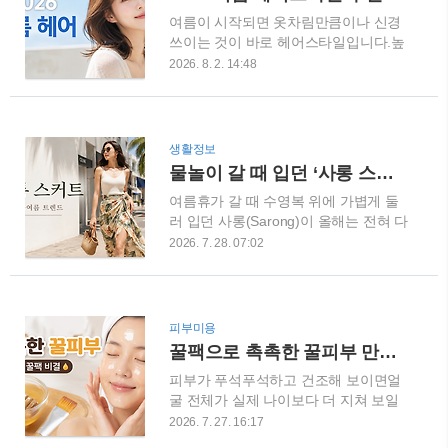
업계에서도 반투명한 글라스 네일과 워
여름이 시작되면 옷차림만큼이나 신경
터리 블루, 젤리 컬러, 소프트 크롬이 여
쓰이는 것이 바로 헤어스타일입니다.높
름 네일 트렌드로 주목받고 있습니다.
은 기온과 습도 때문에 머리가 쉽게 처
여기에 볼록한 물방울 장식과 오로라 파
2026. 8. 2. 14:48
지고 부스스해지기 때문에 예쁜 디자인
우더를 더하면 사진을 찍을 때마다 빛이
뿐만 아니라 손질이 편한지도 꼼꼼하게
다르게 반사되는 특별한 디자인을 완성
살펴봐야 합니다.2026년 여름 헤어스타
할 수 있습니다. 올여름 네일숍 방문을
일의 핵심은 무조건 짧게 자르거나 화려
계획하고 있다면 다음 10가지 디자인을
생활정보
하게 변신하는 것이 아닙니다. 얼굴선을
참고해 보세요.1. 아이스 블루 물방울
물놀이 갈 때 입던 ‘사롱 스커트’가 유행이라고? 2026 여름 도심 패션으로 뜬 이유
자연스럽게 보완하는 레이어, 가볍게 살
네일2026 여름 네일에서 가장 먼저 추
여름휴가 갈 때 수영복 위에 가볍게 둘
아나는 볼륨, 건강해 보이는 윤기를 살
천하고 싶은 디자인..
러 입던 사롱(Sarong)이 올해는 전혀 다
리는 방향으로 트렌드가 바뀌고 있습니
른 모습으로 돌아왔습니다.예전에는 해
다.올여름 미용실 방문을 계획하고 있다
2026. 7. 28. 07:02
변이나 리조트에서 주로 볼 수 있는 바
면 단발, 중단발, 긴머리별로 어떤 스타
캉스 아이템이라는 이미지가 강했지만,
일이 인기를 끌고 있는지 확인해 보세
2026년 여름에는 사롱 스커트가 도심
요. 2026 여름 헤어스타일 핵심은 가벼
데일리룩의 핵심 아이템으로 떠오르고
운 실루엣2026년 국내 헤어 트렌드는
피부미용
있습니다. 실제로 보그(Vogue)는 2026
앞머리와 옆머리의 연결을 정교하게 디
꿀팩으로 촉촉한 꿀피부 만들기｜물광피부 만드는 홈케어 비결
년 여름 사롱 스커트를 주목할 패션 트
자인하고, 턱선과 쇄골 주변에는 가벼운
피부가 푸석푸석하고 건조해 보이면얼
렌드로 소개하며, 해변에서 입던 아이템
레이어를 넣는 방향으로 변화하고 있..
굴 전체가 실제 나이보다 더 지쳐 보일
이 도시의 거리와 일상복으로 빠르게 확
수 있는데요.오늘 소개해드릴 영상은 집
산됐다고 전했습니다.도대체 물놀이 갈
2026. 7. 27. 16:17
에서도 간단하게 따라 할 수 있는 꿀팩
때나 입을 것 같았던 사롱이 왜 이렇게