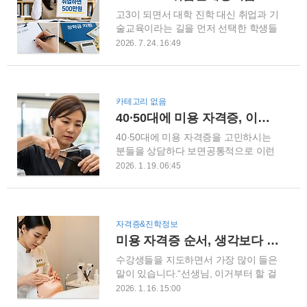
할까요?”“시험 접수는 어디에서 하나
리사 자격증, 필기와 실기 어떻게 볼까?
고3이 되면서 대학 진학 대신 취업과 기
요?” 네일 국가자격증의 정확한 명칭은
미용사(피부) 국가자격증은 필기시..
술교육이라는 길을 먼저 선택한 학생들
미용사(네일)이며, 보건복지부 관련 국
이 있습니다.일반고에 재학하면서 직업
가기술자격으로 한국산업인력공단이
2026. 7. 24. 16:49
전문학교나 전문교육기관에서 직업교
시험을 시행합니다. 2026년에는 필기와
육 위탁과정을 이수하고 있는 이른바 고
실기 모두 여러 차례 시행되는 상시검정
3 고교위탁 학생들입니다.또래 친구들
방식으로 운영되고 있습니다.시험 준비
이 학교에서 수능과 대학입시를 준비하
를 아무리 잘했더라도 원하는 시험장의
카테고리 없음
는 동안 미용, 제과제빵, 조리, 자동차,
자리가 마감되면 계획했던 날짜에 응시
40·50대에 미용 자격증, 이렇게 가야 실패하지 않습니다
IT, 디자인 등 자신이 선택한 분야에서
하기 어려울 수 있기 때문에 시험 준비
40·50대에 미용 자격증을 고민하시는
실무 기술을 배우며 조금 일찍 사회생활
와 함께 접수 일정까지 미리 확인해 두
분들을 상담하다 보면공통적으로 이런
을 준비하고 있는데요.이런 학생들이 졸
는 것..
말을 하십니다.“지금 나이에 시작해도
업 후 중소·중견기업에 취업한다면 꼭
2026. 1. 19. 06:45
될까요?”“너무 늦은 건 아닐까요?”결론
확인해야 할 정부 지원제도가 있습니다.
부터 말씀드리면순서만 제대로 잡으면
바로 고교 취업연계 장려금입니다.
늦지 않습니다.문제는 나이가 아니라,
2026학년도 기준 지원금은 총 500만 원
잘못된 선택입니다.저는 헤어, 피부, 네
입니다.특히 일반고 학생이라도 일정 요
자격증&진학정보
일, 메이크업, 이용사 자격증을 모두 보
건을 갖춘 직업교육 위탁과정 참여 학생
미용 자격증 순서, 생각보다 정말 중요합니다
유하고20년 넘게 미용 현장에서 강사로
이라면 신청 대상에 포함될 수 있기 때
수강생들을 지도하면서 가장 많이 들은
일해왔습니다.오늘은 40·50대가 실제
문에, 현재 고3 위탁교육을 받고 ..
말이 있습니다.“선생님, 이거부터 할 걸
로 성공 확률이 높은 루트만 정리해 드
그랬어요…”오늘은 미용 자격증 순서를
리겠습니다. 40·50대 미용 자격증의 핵
2026. 1. 16. 15:00
잘못 잡았을 때 실제로 어떤 일이 생기
심 기준이 연령대에서 가장 중요한 건