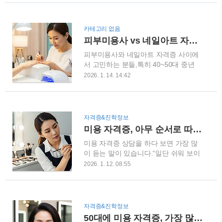
는지,그리고 수강생에게 현실적으로 맞
세 가지입니다.첫째, 체력 소모가 감당
는 자격증 순서와 조합을 정리해보려 합
가능한가둘째, 단골이 쌓이는 구조인가
니다.이미 시작하신 분들께도, 이제 고
셋째, 5년 이상 지속 가능한 직업인가이
카테고리 없음
민 중인 분들께도 꼭 필요한 이야기입니
기준으로 보면화려해 보이는 분야보다
피부미용사 vs 네일아트 자격증, 중년 여성에게 더 맞는 선택은?
다. 미용 자격증 순서, 생각보다 정말 중
안정적인 분야가 답입니다. 1단계 – 헤
피부미용사와 네일아트 자격증 사이에
요합니다미용 자격증은 많고, 선택지는
어 자격증은 여전히 중심..
서 고민하는 분들,특히 40~50대 중년
넓어 보입니다.그래서 많은 분들이 이렇
여성분들의 상담을 정말 많이 받아왔습
게 시작합니다.“일단 쉬워 보이는 것부
2026. 1. 14. 14:42
니다.저는 헤어·피부·네일·메이크업·이
터”“요즘 인기 있다니까 이거부터”문제
용사 자격증을 모두 취득하고, 20년 이
는 자격증 하나하나가 연결 구조를 가지
상 실제 미용 현장에서 강사로 활동해
고 있다는 점입니다.순서를 잘못 잡으면
왔습니다.이 글은 홍보용 이야기가 아니
시간과 비용, 체력까지 동시에 소모됩니
자격증&진학정보
라, 수강생들의 합격·탈락·중도포기 사
다. 시간과 비용을 두 번 쓰게 되는 대표
미용 자격증, 아무 순서로 따면 안 됩니다
례를 모두 지켜본 사람의 솔직한 현실
적인 사례 가장 흔한 경우가 이렇습니
미용 자격증 상담을 하다 보면 가장 많
조언입니다.“뭐가 더 좋을까?”가 아니라
다.네일이나 메이크업부터 시..
이 듣는 말이 있습니다.“일단 쉬워 보이
나에게 맞는 선택은 무엇일까?를 기준
는 것부터 딸까요?”솔직히 말씀드리면,
으로 읽어보시길 바랍니다. 40~50대 수
2026. 1. 12. 08:55
이 생각 때문에 시간과 돈을 두 번 쓰는
강생들이 가장 많이 고민하는 이유 중년
분들을 정말 많이 봤습니다. 저는 헤어,
여성분들이 이 두 자격증 앞에서 망설이
피부, 네일, 메이크업, 이용사 자격증을
는 이유는 단순합니다.“내 나이에 가능
모두 보유하고미용 현장에서 20년 넘게
할까?”“체력적으로 버틸 수 있을까?”“취
자격증&진학정보
강사로 일해왔습니다.오늘은 현장에서
업이 될까, 아니면 돈만 쓰는 걸까?”젊
50대에 미용 자격증, 가장 많이 묻는 질문들