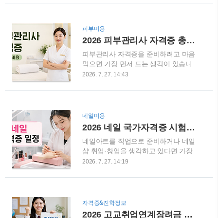
피부관리 방법입니다.촉촉하고 윤기 있
인기를 끌게 된 걸까요? 사롱 스커트
는 꿀피부, 물광피부를 원하는 분이라면
란?사롱은 천을 허리에 둘러 묶어 입는
영상과 함께 천천히 따라 해보세요. 😊
형태의 옷입니다.우리가 흔히 휴양지에
피부미용
촉촉한 피부를 위한 꿀팩 홈케어피부 관
서 수영복 위에 두르는 커버업을 떠올리
2026 피부관리사 자격증 총정리｜필기·실기 시험부터 학원비, 국비지원, 취업까지
리에서 가장 중요한 것 중 하나가 바로
면 이해하기 쉬운데요.최근 유행하는 사
피부관리사 자격증을 준비하려고 마음
수분감과 보습 관리입니다.특히 건조한
롱 스커트는 단순히 천 ..
먹으면 가장 먼저 드는 생각이 있습니
피부는 화장이 들뜨거나 피부결이 거칠
다.“필기는 독학해도 될까?”“실기는 학
어 보이기 쉬운데요.이번 영상에서는 꿀
2026. 7. 27. 14:43
원을 꼭 다녀야 하나?”“재료비까지 합치
팩을 활용해 피부를 관리하는 과정을 쉽
면 비용이 얼마나 들까?”“자격증을 따면
고 자세하게 확인할 수 있습니다.집에서
어디에 취업할 수 있을까?”처음 시작하
부담 없이 할 수 있는 홈케어 방법을 찾
는 분이라면 시험 준비보다 이런 현실적
고 계셨다면 참고해보세요. 꿀피부·물
네일미용
인 부분이 더 궁금할 수 있는데요.우리
광피부를 원하는 분들에게 추천 피부가
2026 네일 국가자격증 시험일정 총정리｜필기·실기 접수방법과 합격 준비 순서
가 흔히 피부관리사 자격증이라고 부르
촉촉해 보이면 자연스럽게 얼굴에도 생
네일아트를 직업으로 준비하거나 네일
는 자격의 공식 명칭은 국가기술자격 미
기가 살아납니다.✔ 피부가 푸석..
샵 취업·창업을 생각하고 있다면 가장
용사(피부)입니다. 보건복지부 관련 자
먼저 확인하게 되는 것이 바로 네일 국
격으로 한국산업인력공단에서 시행하
2026. 7. 27. 14:19
가자격증 시험일정입니다.처음 준비하
고 있으며, 2026년에도 상시 기능사 시
는 분들은 이런 질문을 많이 합니다.“네
험으로 운영되고 있습니다.오늘은 2026
일 국가자격증은 필기부터 봐야 하나
년 피부관리사 국가자격증 시험부터 공
요?”“2026년 네일 실기시험은 언제 있
부 방법, 학원비, 국비지원, 취업과 창업
자격증&진학정보
나요?”“필기와 실기는 얼마나 준비해야
까지 한 번에 정리해보겠습니다. 피부관
2026 고교취업연계장려금 총정리｜고3 위탁학생 취업하면 최대 500만원, 신청방법은?