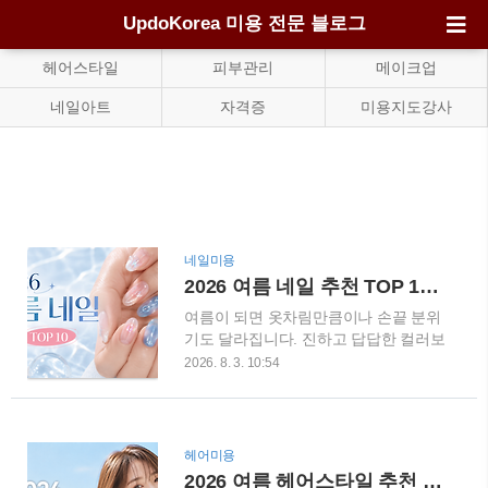
UpdoKorea 미용 전문 블로그
헤어스타일
피부관리
메이크업
네일아트
자격증
미용지도강사
네일미용
2026 여름 네일 추천 TOP 10｜물방울·유리알 디자인으로 손끝까지 시원하게
여름이 되면 옷차림만큼이나 손끝 분위
기도 달라집니다. 진하고 답답한 컬러보
다는 햇빛을 받았을 때 맑게 반짝이는
2026. 8. 3. 10:54
투명 네일과 시원한 블루 계열이 자연스
럽게 눈에 들어오는데요. 2026년 여름
네일의 핵심은 **물방울처럼 촉촉한 입
체감, 유리알처럼 투명한 광택, 바닷물
헤어미용
을 닮은 청량한 컬러**입니다. 최근 뷰티
2026 여름 헤어스타일 추천 7가지, 단발부터 긴머리까지 지금 유행하는 스타일