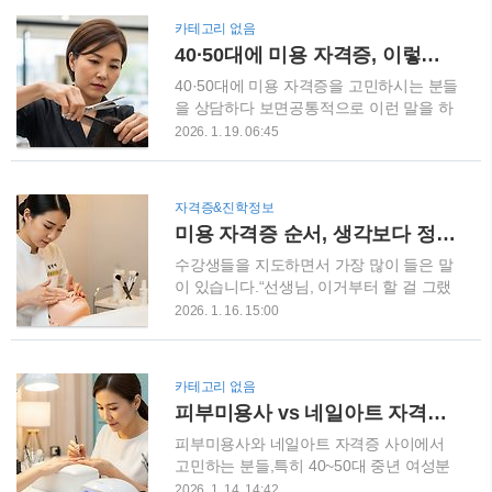
로 운영되고 있습니다.시험 준비를 아무리
들입니다.또래 친구들이 학교에서 수능과
카테고리 없음
잘했더라도 원하는 시험장의 자리가 마감
대학입시를 준비하는 동안 미용, 제과제빵,
40·50대에 미용 자격증, 이렇게 가야 실패하지 않습니다
되면 계획했던 날짜에 응시하기 어려울 수
조리, 자동차, IT, 디자인 등 자신이 선택한
있기 때문에 시험 준비와 함께 접수 일정까
분야에서 실무 기술을 배우며 조금 일찍 사
40·50대에 미용 자격증을 고민하시는 분들
지 미리 확인해 두는 것..
회생활을 준비하고 있는데요.이런 학생들
을 상담하다 보면공통적으로 이런 말을 하
이 졸업 후 중소·중견기업에 취업한다면 꼭
십니다.“지금 나이에 시작해도 될까요?”“너
2026. 1. 19. 06:45
확인해야 할 정부 지원제도가 있습니다.바
무 늦은 건 아닐까요?”결론부터 말씀드리
로 고교 취업연계 장려금입니다. 2026학년
면순서만 제대로 잡으면 늦지 않습니다.문
도 기준 지원금은 총 500만 원입니다.특히
제는 나이가 아니라, 잘못된 선택입니다.저
자격증&진학정보
일반고 학생이라도 일정 요건을 갖춘 직업
는 헤어, 피부, 네일, 메이크업, 이용사 자격
미용 자격증 순서, 생각보다 정말 중요합니다
교육 위탁과정 참여 학생이라면 신청 대상
증을 모두 보유하고20년 넘게 미용 현장에
에 포함될 수 있기 때문에, 현재 고3 위탁교
서 강사로 일해왔습니다.오늘은 40·50대가
수강생들을 지도하면서 가장 많이 들은 말
육을 받고 ..
실제로 성공 확률이 높은 루트만 정리해 드
이 있습니다.“선생님, 이거부터 할 걸 그랬
리겠습니다. 40·50대 미용 자격증의 핵심
어요…”오늘은 미용 자격증 순서를 잘못 잡
2026. 1. 16. 15:00
기준이 연령대에서 가장 중요한 건 세 가지
았을 때 실제로 어떤 일이 생기는지,그리고
입니다.첫째, 체력 소모가 감당 가능한가둘
수강생에게 현실적으로 맞는 자격증 순서
째, 단골이 쌓이는 구조인가셋째, 5년 이상
와 조합을 정리해보려 합니다.이미 시작하
카테고리 없음
지속 가능한 직업인가이 기준으로 보면화
신 분들께도, 이제 고민 중인 분들께도 꼭
피부미용사 vs 네일아트 자격증, 중년 여성에게 더 맞는 선택은?
려해 보이는 분야보다 안정적인 분야가 답
필요한 이야기입니다. 미용 자격증 순서,
입니다. 1단계 – 헤어 자격증은 여전히 중
생각보다 정말 중요합니다미용 자격증은
피부미용사와 네일아트 자격증 사이에서
심..
많고, 선택지는 넓어 보입니다.그래서 많은
고민하는 분들,특히 40~50대 중년 여성분
분들이 이렇게 시작합니다.“일단 쉬워 보이
들의 상담을 정말 많이 받아왔습니다.저는
2026. 1. 14. 14:42