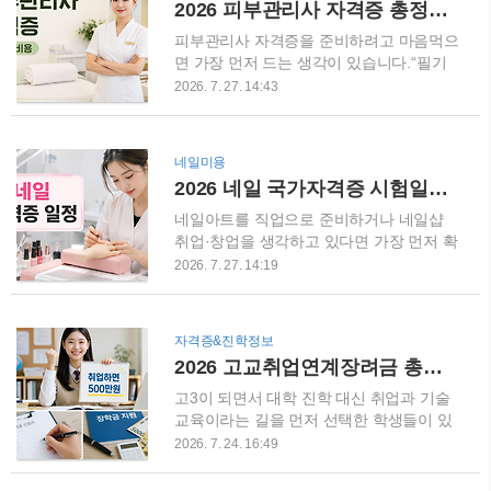
2026 피부관리사 자격증 총정리｜필기·실기 시험부터 학원비, 국비지원, 취업까지
위에 두르는 커버업을 떠올리면 이해하기
한 꿀팩 홈케어피부 관리에서 가장 중요한
쉬운데요.최근 유행하는 사롱 스커트는 단
것 중 하나가 바로 수분감과 보습 관리입니
피부관리사 자격증을 준비하려고 마음먹으
순히 천 ..
다.특히 건조한 피부는 화장이 들뜨거나 피
면 가장 먼저 드는 생각이 있습니다.“필기
부결이 거칠어 보이기 쉬운데요.이번 영상
는 독학해도 될까?”“실기는 학원을 꼭 다녀
2026. 7. 27. 14:43
에서는 꿀팩을 활용해 피부를 관리하는 과
야 하나?”“재료비까지 합치면 비용이 얼마
정을 쉽고 자세하게 확인할 수 있습니다.집
나 들까?”“자격증을 따면 어디에 취업할 수
에서 부담 없이 할 수 있는 홈케어 방법을
있을까?”처음 시작하는 분이라면 시험 준
네일미용
찾고 계셨다면 참고해보세요. 꿀피부·물광
비보다 이런 현실적인 부분이 더 궁금할 수
2026 네일 국가자격증 시험일정 총정리｜필기·실기 접수방법과 합격 준비 순서
피부를 원하는 분들에게 추천 피부가 촉촉
있는데요.우리가 흔히 피부관리사 자격증
해 보이면 자연스럽게 얼굴에도 생기가 살
이라고 부르는 자격의 공식 명칭은 국가기
네일아트를 직업으로 준비하거나 네일샵
아납니다.✔ 피부가 푸석..
술자격 미용사(피부)입니다. 보건복지부 관
취업·창업을 생각하고 있다면 가장 먼저 확
련 자격으로 한국산업인력공단에서 시행하
인하게 되는 것이 바로 네일 국가자격증 시
2026. 7. 27. 14:19
고 있으며, 2026년에도 상시 기능사 시험
험일정입니다.처음 준비하는 분들은 이런
으로 운영되고 있습니다.오늘은 2026년 피
질문을 많이 합니다.“네일 국가자격증은 필
부관리사 국가자격증 시험부터 공부 방법,
기부터 봐야 하나요?”“2026년 네일 실기시
자격증&진학정보
학원비, 국비지원, 취업과 창업까지 한 번
험은 언제 있나요?”“필기와 실기는 얼마나
2026 고교취업연계장려금 총정리｜고3 위탁학생 취업하면 최대 500만원, 신청방법은?
에 정리해보겠습니다. 피부관리사 자격증,
준비해야 할까요?”“시험 접수는 어디에서
필기와 실기 어떻게 볼까?미용사(피부) 국
하나요?” 네일 국가자격증의 정확한 명칭
고3이 되면서 대학 진학 대신 취업과 기술
가자격증은 필기시..
은 미용사(네일)이며, 보건복지부 관련 국
교육이라는 길을 먼저 선택한 학생들이 있
가기술자격으로 한국산업인력공단이 시험
습니다.일반고에 재학하면서 직업전문학교
2026. 7. 24. 16:49
을 시행합니다. 2026년에는 필기와 실기
나 전문교육기관에서 직업교육 위탁과정을
모두 여러 차례 시행되는 상시검정 방식으
이수하고 있는 이른바 고3 고교위탁 학생