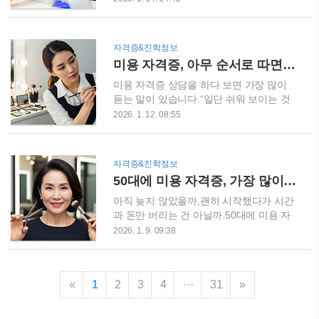
는 것부터”“요즘 인기 있다니까 이거부
헤어·피부·네일·메이크업·이용사 자격증을
터”문제는 자격증 하나하나가 연결 구조를
모두 취득하고, 20년 이상 실제 미용 현장
가지고 있다는 점입니다.순서를 잘못 잡으
에서 강사로 활동해 왔습니다.이 글은 홍보
자격증&진학정보
면 시간과 비용, 체력까지 동시에 소모됩니
용 이야기가 아니라, 수강생들의 합격·탈락
미용 자격증, 아무 순서로 따면 안 됩니다
다. 시간과 비용을 두 번 쓰게 되는 대표적
·중도포기 사례를 모두 지켜본 사람의 솔직
인 사례 가장 흔한 경우가 이렇습니다.네일
한 현실 조언입니다.“뭐가 더 좋을까?”가
미용 자격증 상담을 하다 보면 가장 많이
이나 메이크업부터 시..
아니라 나에게 맞는 선택은 무엇일까?를
듣는 말이 있습니다.“일단 쉬워 보이는 것
기준으로 읽어보시길 바랍니다. 40~50대
부터 딸까요?”솔직히 말씀드리면, 이 생각
2026. 1. 12. 08:55
수강생들이 가장 많이 고민하는 이유 중년
때문에 시간과 돈을 두 번 쓰는 분들을 정
여성분들이 이 두 자격증 앞에서 망설이는
말 많이 봤습니다. 저는 헤어, 피부, 네일,
이유는 단순합니다.“내 나이에 가능할
메이크업, 이용사 자격증을 모두 보유하고
자격증&진학정보
까?”“체력적으로 버틸 수 있을까?”“취업이
미용 현장에서 20년 넘게 강사로 일해왔습
50대에 미용 자격증, 가장 많이 묻는 질문들
될까, 아니면 돈만 쓰는 걸까?”젊은 수강생
니다.오늘은 현장에서 실제로 살아남는 순
과 달리, 중년 수강생은 시간과 비용을 실
서,그리고 중도 포기 없이 이어갈 수 있는
아직 늦지 않았을까,괜히 시작했다가 시간
패로 쓰기 ..
현실적인 루트를 정리해 드리겠습니다. 20
과 돈만 버리는 건 아닐까.50대에 미용 자
년 현장 강사가 말하는 현실적인 취득 순서
격증을 고민하시는 분들과 상담을 하다 보
2026. 1. 9. 09:38
1. 헤어 자격증이 가장 먼저인 이유헤어 자
면, 거의 비슷한 질문을 반복해서 듣게 됩
격증은 단순히 “미용의 한 분야”가 아닙니
니다.저는 미용사(헤어·피부·네일·메이크
다.취업, 창업, 프리랜서, 강사까지 확장성
업·이용사) 자격증을 모두 취득하고,현장에
«
1
이 가장 큰 기본 자격증입니다.연령 제한도
2
3
4
···
31
»
서 그리고 강단에서 20년 넘게 사람들을 가
거의 없고,경력을 쌓으면 단골과 기술이 함
르쳐 왔습니다.오늘은 홍보도, 희망고문도
께 남습니다.체력 부담이 있는 건 사실이
아닌 아주 현실적인 이야기를 드려보려 합