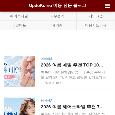
UpdoKorea 미용 전문 블로그
헤어스타일
피부관리
메이크업
네일아트
자격증
미용지도강사
네일미용
2026 여름 네일 추천 TOP 10｜물방울·유리알 디자인으로 손끝까지 시원하게
여름이 되면 옷차림만큼이나 손끝 분위기
도 달라집니다. 진하고 답답한 컬러보다는
햇빛을 받았을 때 맑게 반짝이는 투명 네일
2026. 8. 3. 10:54
과 시원한 블루 계열이 자연스럽게 눈에 들
어오는데요. 2026년 여름 네일의 핵심은 **
물방울처럼 촉촉한 입체감, 유리알처럼 투
헤어미용
명한 광택, 바닷물을 닮은 청량한 컬러**입
2026 여름 헤어스타일 추천 7가지, 단발부터 긴머리까지 지금 유행하는 스타일
니다. 최근 뷰티 업계에서도 반투명한 글라
스 네일과 워터리 블루, 젤리 컬러, 소프트
여름이 시작되면 옷차림만큼이나 신경 쓰