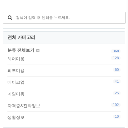
지..
니다. 50대에 미용 자격증, 가장 많이 묻는
질문들 “나이가 많은데 취업이 될까요?”이
질문은 상담의 시작이자 끝입니다.솔직히
말씀드리면 대형 프랜차이즈 취업을 목표
로 한다면 쉽지 않습니다.나이보다는 체력
과 이미지, 속도가 중요한 구조이기 때문입
전체 카테고리
니다.하지만 개인샵, 1인샵, 요양·방문 미
용, 복지시설 연계 쪽으로 시선을 돌리면
이야기가 완전히..
분류 전체보기
368
128
헤어미용
60
피부미용
41
메이크업
25
네일미용
102
자격증&진학정보
10
생활정보