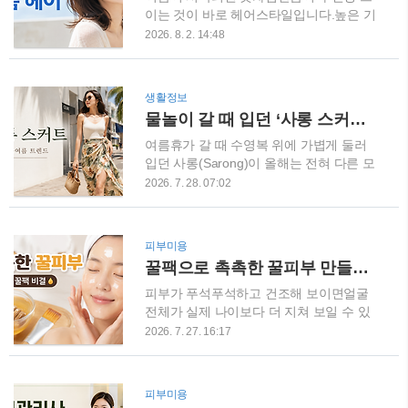
크롬이 여름 네일 트렌드로 주목받고 있습
이는 것이 바로 헤어스타일입니다.높은 기
니다. 여기에 볼록한 물방울 장식과 오로라
온과 습도 때문에 머리가 쉽게 처지고 부스
2026. 8. 2. 14:48
파우더를 더하면 사진을 찍을 때마다 빛이
스해지기 때문에 예쁜 디자인뿐만 아니라
다르게 반사되는 특별한 디자인을 완성할
손질이 편한지도 꼼꼼하게 살펴봐야 합니
수 있습니다. 올여름 네일숍 방문을 계획하
다.2026년 여름 헤어스타일의 핵심은 무조
생활정보
고 있다면 다음 10가지 디자인을 참고해 보
건 짧게 자르거나 화려하게 변신하는 것이
물놀이 갈 때 입던 ‘사롱 스커트’가 유행이라고? 2026 여름 도심 패션으로 뜬 이유
세요.1. 아이스 블루 물방울 네일2026 여름
아닙니다. 얼굴선을 자연스럽게 보완하는
네일에서 가장 먼저 추천하고 싶은 디자
레이어, 가볍게 살아나는 볼륨, 건강해 보
여름휴가 갈 때 수영복 위에 가볍게 둘러
인..
이는 윤기를 살리는 방향으로 트렌드가 바
입던 사롱(Sarong)이 올해는 전혀 다른 모
뀌고 있습니다.올여름 미용실 방문을 계획
습으로 돌아왔습니다.예전에는 해변이나
2026. 7. 28. 07:02
하고 있다면 단발, 중단발, 긴머리별로 어
리조트에서 주로 볼 수 있는 바캉스 아이템
떤 스타일이 인기를 끌고 있는지 확인해 보
이라는 이미지가 강했지만, 2026년 여름에
세요. 2026 여름 헤어스타일 핵심은 가벼
는 사롱 스커트가 도심 데일리룩의 핵심 아
피부미용
운 실루엣2026년 국내 헤어 트렌드는 앞머
이템으로 떠오르고 있습니다. 실제로 보그
꿀팩으로 촉촉한 꿀피부 만들기｜물광피부 만드는 홈케어 비결
리와 옆머리의 연결을 정교하게 디자인하
(Vogue)는 2026년 여름 사롱 스커트를 주
고, 턱선과 쇄골 주변에는 가벼운 레이어를
목할 패션 트렌드로 소개하며, 해변에서 입
피부가 푸석푸석하고 건조해 보이면얼굴
넣는 방향으로 변화하고 있..
던 아이템이 도시의 거리와 일상복으로 빠
전체가 실제 나이보다 더 지쳐 보일 수 있
르게 확산됐다고 전했습니다.도대체 물놀
는데요.오늘 소개해드릴 영상은 집에서도
2026. 7. 27. 16:17
이 갈 때나 입을 것 같았던 사롱이 왜 이렇
간단하게 따라 할 수 있는 꿀팩 피부관리
게 인기를 끌게 된 걸까요? 사롱 스커트란?
방법입니다.촉촉하고 윤기 있는 꿀피부, 물
사롱은 천을 허리에 둘러 묶어 입는 형태의
광피부를 원하는 분이라면 영상과 함께 천
피부미용
옷입니다.우리가 흔히 휴양지에서 수영복
천히 따라 해보세요. 😊 촉촉한 피부를 위