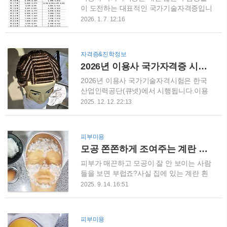
는 착각이 있습니다.“이게 인기 있으니까”,
이 도전하는 대표적인 국가기술자격증입니
“요즘 많이 한다니까”라는 이유로 선택하는
다.특히 2026년 시험을 준비하고 있다면,
2026. 1. 7. 12:16
겁니다.40대·50대에 미용 자격증을 준비한
필기와 실기 일정을 정확히 파악하는 것이
다면 취업용인지, 창업용인지, 부업인지 목
무엇보다 중요합니다.오늘은 2026년 미용
적이 분명해야 합니다.목적이 정해지면 선
사 국가자격증 시험 일정을 한눈에 정리해
자격증&진학정보
택은 훨씬 쉬워집니다. 헤어 미용사 자격
드리겠습니다.미용사(일반), 미용사(피부),
2026년 이용사 국가자격증 시험 일정 총정리
증, 여전히 가장 강력한 기본현실적으로 말
미용사(네일), 미용사(메이크업) 일정을 지
씀드리면,헤어 자격증은 아직도 미용 자격
금부터 알아보겠습니다. 2026년 미용사 국
2026년 이용사 국가기술자격시험은 한국
증의 중..
가자격증 시험 개요미용사 국가자격증은
산업인력공단(큐넷)에서 시행됩니다.이용
한국산업인력공단에서 시행하며,필기시험
사 국가자격증은 보건복지부 관련 종목으
2025. 12. 12. 22:13
과 실기시험을 모두 합격해야 자격증 취득
로 기능사급 국가자격에 해당하며, 컷·염색
이 가능합니다.시험은 연중 여러 차례 시행
·두피관리 등 실무 중심 기술 능력을 검정
되기 때문에, 개인 일정에 맞춰 응시 계획
합니다.매년 많은 예비 응시생들이 연초에
피부미용
을 세울 수 있는 것이 특징입니다. 2026년
일정을 놓쳐 준비 타이밍을 놓치곤 하죠.그
모공 쫀쫀하게 조여주는 계란 흰자팩 만드는 법
미용사 필기시험 일정2026년 미용사 필기
래서 오늘은 2026년 이용사 국가 자격증
시험은 상시 CBT 방식으로 운영됩니다.연
시험 일정을 정확한 알아보겠습니다. 2026
피부가 매끈하고 모공이 잘 안 보이는 사람
중 거의 매주 시..
년 이용사 국가자격시험 일정 2026년 이용
들을 보면 부럽죠?사실 집에 있는 계란 흰
사 국가자격시험은 정기 1회~4회로 나뉘어
자 하나로도 충분히 모공 관리가 가능하다
2025. 9. 14. 16:51
진행됩니다.이용사도 이 기능사 체계에 따
는 거, 알고 계셨나요?오늘은 모공 수축과
라 시행됩니다.Q-Net 공지사항 자료 참고
각질 제거 효과를 동시에 볼 수 있는 계란
>>> 클릭 원서접수·시험공고 확인 방법이
흰자팩 만드는 방법을 소개합니다. 계란 흰
피부미용
용사 시험은 다른 기술자격과 마찬가지로
자팩의 효능 계란 흰자에는 단백질과 비타