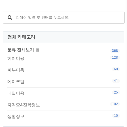
연스럽게 연결하는 ..
잡아줍니다.이때 너무 많이 잡으면 안나의
깔끔한 느낌이 사라지기 때문에 손가락 두
마디 정도 두께로만 가닥을 분리해 주는 게
포인트예요.앞머리는 자연스럽게 내려두
고, 귀 옆머리를 땋기 위한 준비를 해주세
요. STEP 2. 귀 옆머리를 부드럽게 뒤로 땋
전체 카테고리
기 겨울왕국 안나 머리 따라 하기 디즈니
헤어스타일 연출법 잡아놓은 옆머리 가닥
을 잡아 뒤로..
분류 전체보기
368
128
헤어미용
60
피부미용
41
메이크업
25
네일미용
102
자격증&진학정보
10
생활정보