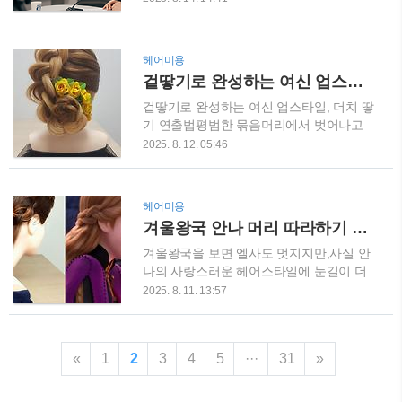
시장의 불확실성이 커졌습니다. 예금자들
의 생활 안정을 돕기 위해 진행됩니다. 정
의 불안을 줄이고, 예금 인출 사태를 방지
확한 날짜가 확정되면서 지급을 기다리던
하기 위해 보호 한도를 늘린 것입니다. 특
분들에게는 반가운 소식이 아닐 수 없습니
헤어미용
히, 고령층과 은퇴자들의 자산 안전을 위한
다. 특히, 이번에는 일부 지급 기준과 대상
겉땋기로 완성하는 여신 업스타일, 더치 땋기 연출법
정부 차원의 대책이기도 합니다. 은행·저축
이 조정되어 더 많은 분들이 혜택을 받을
은행·보험사별 적용 방식예금자 보호 제도
수 있도록 설계되었습니다. 변경된 소득·대
겉땋기로 완성하는 여신 업스타일, 더치 땋
는 은행, 저축은..
상 기준2차 소비쿠폰 지급에서는 소득 및
기 연출법평범한 묶음머리에서 벗어나고
대상 기준이 일부 변경되었습니다. 기존 1
싶으신가요?오늘은 볼륨감과 입체감이 살
2025. 8. 12. 05:46
차 때 지원을 받지 못했던 일부 계층이 이
아있는 더치 땋기(Dutch Braid) 업스타일을
번에는 포함될 수 있으며, 고소득 상위 일
만들어볼 거예요.특별한 날, 셀프웨딩, 돌
부는 제외될 수 있습니다. 이는 한정된 예
잔치, 각종 행사에서 주목받고 싶다면 이
헤어미용
산을 보다 필요한 계층에 집중하기 위한 조
스타일, 무조건 추천드립니다.그럼 지금부
겨울왕국 안나 머리 따라하기 디즈니 헤어스타일 연출법
치로 보입니다. 지원 대상 여부를 반드시
터 이미지 속 헤어처럼 완성하는 방법을 차
확인하고, 본인이 해당되는지 사전에 점검
근차근 알려드릴게요! 더치 땋기의 핵심은
겨울왕국을 보면 엘사도 멋지지만,사실 안
하는 것이 중요..
'겉으로 땋기' 더치 땋기는 우리가 흔히 하
나의 사랑스러운 헤어스타일에 눈길이 더
는 프렌치 땋기와 반대 방식이에요.머리를
가는 분들 많죠?특히, 자연스럽게 땋은 머
2025. 8. 11. 13:57
안으로 넣는 게 아니라 겉으로 빼서 땋는
리와 옆머리 꼬임이 포인트인 안나 머리는
방식이라 땋았을 때 입체감이 확 살아납니
집에서도 간단하게 연출할 수 있는 스타일
다.먼저 정수리 부분에서 머리카락을 3등
이에요.오늘은 애니메이션 속 안나 머리처
«
1
2
분 해주세요.그리고 한 가닥씩 바깥쪽으로
3
4
5
···
31
»
럼 연출하는 방법을 쉽고 자세하게 알려드
교차시키면서 땋아줍니다.포인트는 땋을
릴게요. STEP 1. 앞머리와 옆머리 가닥을
때마다 옆머리를 조금씩 추가해 주면서 자
얇게 나누기 먼저 귀 옆쪽 머리카락을 얇게