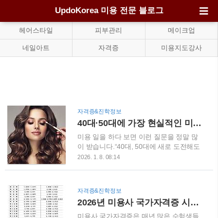
UpdoKorea 미용 전문 블로그
헤어스타일
피부관리
메이크업
네일아트
자격증
미용지도강사
자격증&진학정보
40대·50대에 가장 현실적인 미용 자격증은 무엇일까?
미용 일을 하다 보면 이런 질문을 정말 많
이 받습니다.“40대, 50대에 새로 도전해도
괜찮을까요?”저는 미용사 헤어·피부·네일·
2026. 1. 8. 08:14
메이크업·이용사 자격증을 모두 취득했고,
미용 현장에서 20년 넘게 일해왔습니다.화
려한 이야기보다, 현실적으로 도움이 되는
자격증&진학정보
자격증이 무엇인지 솔직하게 이야기해보려
2026년 미용사 국가자격증 시험 일정 총정리｜필기·실기 한눈에 보기
고 합니다. 나이가 아니라 ‘목적’이 먼저입
니다미용 자격증을 준비할 때 가장 많이 하
미용사 국가자격증은 매년 많은 수험생들