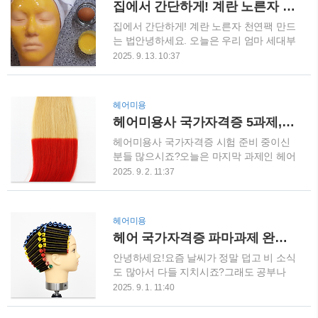
집에서 간단하게! 계란 노른자 천연팩 만드는 법 (보습+영양+피부보호 완벽공략)
큐넷 홈페이지에서 공고를 확인하고 접수
민이 풍부해 피부에 영양을 공급하고,피부
해야 합니다.큐넷 시험일정 페이지에서 종
속 노폐물을 흡착해 모공을 조여주는 효과
집에서 간단하게! 계란 노른자 천연팩 만드
목 검색 후 이용..
가 있습니다.또한 각질 제거에도 도움을 줘
는 법안녕하세요. 오늘은 우리 엄마 세대부
서 세안 후 피부가 한층 부드러워져요. 필
터 내려오던 계란 노른자 천연팩 만드는 법
2025. 9. 13. 10:37
요한 재료계란 흰자 1개거품기(또는 젓가
을 알려드릴게요.요즘 화장품도 좋지만, 가
락)작은 볼팩 브러시(손으로 발라도 가능)
끔은 집에서 만드는 천연팩이 피부에 훨씬
계란흰자팩 보러 가기 만드는 방법계란 흰
순하고 효과도 빠르거든요.특히 피부가 건
헤어미용
자 분리계란을 깨서 노른자와 흰자를 분리
조하고 푸석할 때, 영양과 보습을 한 번에
헤어미용사 국가자격증 5과제, 컬러링 완벽 가이드
합니다. 노른자는 다른 요리에 활용하세요.
챙기고 싶다면?계란 노른자팩이 답입니다.
거품 만들기흰자를 작은 볼에 넣고, 거품기
그럼 바로 시작해볼까요? 계란 노른자팩,
헤어미용사 국가자격증 시험 준비 중이신
가 있다면 사용해..
왜 좋을까? 계란 노른자는 비타민과 단백
분들 많으시죠?오늘은 마지막 과제인 헤어
질이 풍부해서 피부에 영양을 꽉 채워주는
컬러링(염색) 실기 시험에 대해 정리해 드
2025. 9. 2. 11:37
역할을 해요.게다가 꿀과 밀가루가 만나면
릴게요. 시험장에서는 긴장도 되고 시간이
보습 + 피부 보호막 형성까지 완벽하게 커
빠듯하기 때문에, 전체 과정을 미리 머릿속
버할 수 있답니다.옛날 엄마들이 비싼 화장
에 시뮬레이션해 두면 훨씬 수월하게 진행
헤어미용
품 대신 이 팩으로 피부를 관리했던 이유,
할 수 있습니다. 시험 기본 정보 헤어 컬러
헤어 국가자격증 파마과제 완전정복! 9등분 & 혼합형 핵심 정리
이제 이해가 되시죠? 준비물은 단 3가지!
링은 25분 안에 진행해야 합니다.시험 전
집에 다 있어요 계란 노른자 1개밀가루 1스
감독관이 주황, 초록, 보라 중 한 가지 색을
안녕하세요!요즘 날씨가 정말 덥고 비 소식
푼꿀 1스푼..
지정해 주고, 그 색을 정확히 배합해 염색
도 많아서 다들 지치시죠?그래도 공부나
하는 게 핵심이에요. 준비물 체크리스트 생
자격증 준비는 멈출 수 없잖아요. 오늘은
2025. 9. 1. 11:40
각보다 준비물이 많습니다.기본적으로 헤
미용사 국가자격증 실기시험 중가장 중요
어피스 1개, 염색약(빨강·노랑·파랑), 염색
한 과제 중 하나인 파마과제를 정리해드리