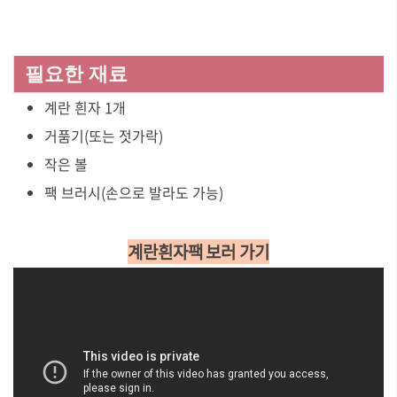
필요한 재료
계란 흰자 1개
거품기(또는 젓가락)
작은 볼
팩 브러시(손으로 발라도 가능)
계란흰자팩 보러 가기