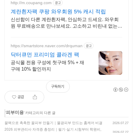
http://m.coupang.com
광고
계란흰자팩 쿠팡 와우회원 5% 캐시 적립
신선함이 다른 계란흰자팩, 안심하고 드세요. 와우회
원 무료배송으로 만나보세요. 고소하고 비린내 없는
계란, 탱글한 노른자로 풍미를 더하세요.
https://smartstore.naver.com/drquman
광고
닥터큐먼 프리미엄 콜라겐 팩
공식몰 전용 구성에 첫구매 5% + 재
구매 10% 할인까지
구독하기
공감
피부미용
'
' 카테고리의 다른 글
꿀팩으로 촉촉한 꿀피부 만들기｜물광피부 만드는 홈케어 비결
2026.07.27
2026 피부관리사 자격증 총정리｜필기·실기 시험부터 학원비,
2026.07.27