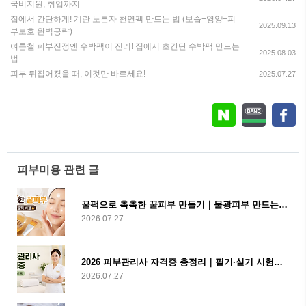
국비지원, 취업까지
집에서 간단하게! 계란 노른자 천연팩 만드는 법 (보습+영양+피
2025.09.13
부보호 완벽공략)
여름철 피부진정엔 수박팩이 진리! 집에서 초간단 수박팩 만드는
2025.08.03
법
피부 뒤집어졌을 때, 이것만 바르세요!
2025.07.27
피부미용 관련 글
꿀팩으로 촉촉한 꿀피부 만들기｜물광피부 만드는 홈케어 비결
2026.07.27
2026 피부관리사 자격증 총정리｜필기·실기 시험부터 학원비, 국비지원, 취업까지
2026.07.27