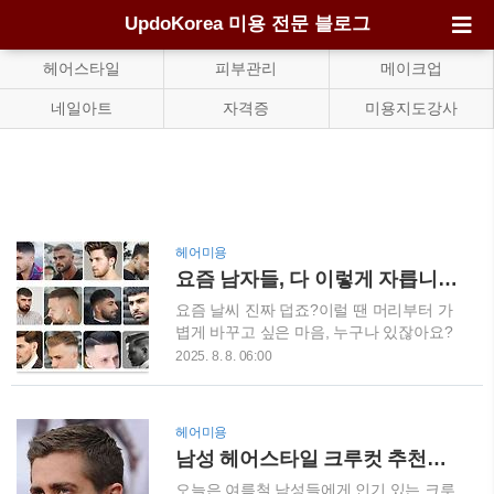
UpdoKorea 미용 전문 블로그
헤어스타일
피부관리
메이크업
네일아트
자격증
미용지도강사
헤어미용
요즘 남자들, 다 이렇게 자릅니다. 짧은 남자 커 모음
요즘 날씨 진짜 덥죠?이럴 땐 머리부터 가
볍게 바꾸고 싶은 마음, 누구나 있잖아요?
특히 남자분들, 짧은 머리 도전하고 싶은데
2025. 8. 8. 06:00
어떤 스타일이 어울릴지 고민 많으시죠?단
순히 ‘짧게 잘라주세요~’ 하면 되는 시대는
지났어요.요즘은 얼굴형, 분위기, 패션까지
헤어미용
고려해서 기장이나 질감, 디테일을 다르게
남성 헤어스타일 크루컷 추천드려요!!
주는 게 트렌드랍니다.오늘은 요즘 인기 있
는 남자 짧은 머리 스타일을 정리해 봤어
오늘은 여름철 남성들에게 인기 있는 크루