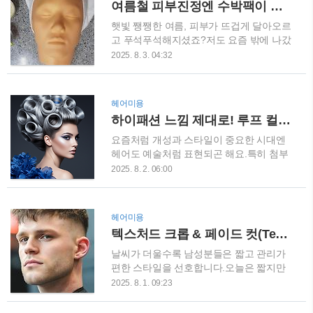
여름철 피부진정엔 수박팩이 진리! 집에서 초간단 수박팩 만드는 법
넓은 경우 적합: 헤어라인이 넓은 경우 앞
에 어울립니다.하드 파트를 포함한 페이드
머리가 이마를 두드러지..
스타일로, 측면은 낮고 자연스럽게 블렌딩
햇빛 쨍쨍한 여름, 피부가 뜨겁게 달아오르
되는 반면 위쪽은 간결하고 세련되게 스타
고 푸석푸석해지셨죠?저도 요즘 밖에 나갔
일링 됐습니다.중~고급 수준의 콤보버 스
다 오면 얼굴이 열받아서 급하게 진정시켜
2025. 8. 3. 04:32
타일로, 페이드 사이드와 클린 하게 정리된
야 할 때가 많더라고요.그래서 오늘은 집에
탑이 특징이며, 깔끔하고 현대적인 느낌이
있는 재료로 10분 만에 끝내는 수박 천연팩
강합니다.클래식한 하드 사이드 파트 스타
레시피를 알려드릴게요!먹고 남은 수박이
헤어미용
일이며, 깔끔한 언더컷과 뚜렷한 파트 라인
피부에 이렇게 좋을 줄이야… 여러분도 꼭
하이패션 느낌 제대로! 루프 컬 업스타일 만드는 법
이 세련된 룩을 완성합니다. 스타일 간 차
한번 해보세요 수박팩, 왜 피부에 좋을까?
이 & 특징 콤보버(comb-ov..
수박에는 비타민C와 리코펜이 풍부하게 들
요즘처럼 개성과 스타일이 중요한 시대엔
어있어요.비타민C는 피부톤을 맑게 해주
헤어도 예술처럼 표현되곤 해요.특히 첨부
고, 리코펜은 자외선으로부터 피부를 보호
된 이미지처럼 대형 루프 형태의 실버 업스
2025. 8. 2. 06:00
해주는 성분이죠.특히 여름철 피부 진정에
타일은 무대, 화보, 패션쇼 등에서 시선을
정말 탁월해요.거기에 밀가루와 꿀까지 더
압도하는 디자인이에요. 입체감과 정교함
하면? 보습과 탄력까지 챙길 수 있는 꿀조
이 살아 있는 이 스타일, 어렵게만 느껴지
헤어미용
합이 완성됩니다. 준비물은 단 3가지! 수박,
지만 단계적으로 따라 하면 의외로 구현이
텍스처드 크롭 & 페이드 컷(Textured Crop Fade Cut) 스타일
밀가루, 꿀 오늘 소개하는 수박팩은 집에
가능합니다. STEP 1. 머릿결 정리와 기본
있는 재료만 있으면 바로 만들 수 있어요.
준비 우선 모델의 은빛 머리처럼 매끄러운
날씨가 더울수록 남성분들은 짧고 관리가
필요한 재료..
질감이 필수예요.샴푸 후 트리트먼트로 모
편한 스타일을 선호합니다.오늘은 짧지만
발을 부드럽게 만들고, 드라이 전에는 열
스타일을 연출하여 개성을 살릴 수 있는 텍
2025. 8. 1. 09:23
보호제를 꼭 발라주세요.그다음 전체적으
스처드 크롭 & 페이드 컷(Textured Crop
로 고르게 블로우 드라이하고, 가벼운 스트
Fade Cut)에 대해 알아보겠습니다. 위 사