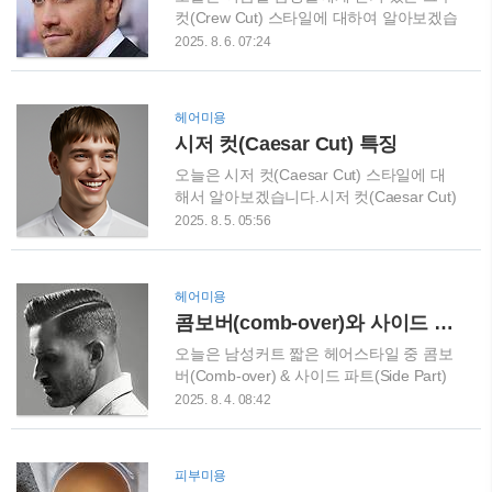
요.처음 도전하는 분들도 부담 없이 따라올
컷(Crew Cut) 스타일에 대하여 알아보겠습
수 있도록 알려드릴게요! 짧은 머리가 다시
니다. 크루컷이란? 크루컷은 머리 윗부분
2025. 8. 6. 07:24
뜨는 이유 물론 여름엔 시원하니까 짧은 머
이 짧게 세워지는 스타일로, 앞 머리 라인
리 선택하는 경우가 많아요.근데 요즘은 좀
에서부터 뒤쪽으로 갈수록 길이가 점점 짧
달라요.단순히 덥다고 자르는 게 아니라,
아지는 디자인입니다.보통 머리의 윗부분
헤어미용
짧아도 세련된 스타일이 많아졌거든요.특
은 0.5~2인치(약 1.2 ~ 5 cm), 옆과 뒤는 테
시저 컷(Caesar Cut) 특징
히 앞머리나 윗머리 질감 살려서 ‘투블록
이퍼나 페이드로 자연스럽게 연결하고 정
느낌’ 없이 깔끔하면서도 자연스럽게 연출
리합니다. 크루컷의 특징과 장점 저유지 &
오늘은 시저 컷(Caesar Cut) 스타일에 대
하는 방식..
실용성군대 스타일에서 유래한 만큼, 손질
해서 알아보겠습니다.시저 컷(Caesar Cut)
이 거의 필요 없으며 깔끔한 외모를 유지하
스타일은 전방향으로 짧게 자르고,앞머리
2025. 8. 5. 05:56
기 좋습니다.모든 얼굴형, 모발에 적응 가
가 수평으로 일직선이 되도록 정리된 것이
능타원·각지·하트형 얼굴 등 다양한 얼굴형
특징입니다. 시저 컷(Caesar Cut) 특징앞
에 잘 어울리며, 곱슬·직모·희박한 머리 등
머리가 수평으로 정렬된 짧은 프린지
헤어미용
에도 응용 가능합니다.다양한 스타일 변화
(fringe): 이마 라인 위로 일자로 떨어지는
콤보버(comb-over)와 사이드 파트(side part)스타일
페이드, 텍스처, 언더컷, 하드 파트 삽입 등
스타일이 특징입니다.전체적으로 균일한
으로 개성을 부여할 수 있어 클래식과 트
길이 또는 페이드 적용: 일반적으로 전체적
오늘은 남성커트 짧은 헤어스타일 중 콤보
렌..
으로 짧은 길이를 유지하되, 현대 버전에서
버(Comb-over) & 사이드 파트(Side Part)
는 sides/back에 taper나 fade가 적용되어
스타일에 대해 알아보겠습니다 콤보버
2025. 8. 4. 08:42
더 세련된 느낌을 줍니다.유지관리 편리:
(comb-over)와 사이드 파트(side part) 스
손질이 쉽고, 스타일링에 많은 시간과 제품
타일 클래식 스페셜리스트 스타일로, 깔끔
을 필요로 하지 않기에 실용적인 스타일로
하게 정리된 사이드 파트에 헤어탑이 옆으
피부미용
평가받습니다.모낭 라인이 얕거나 이마가
로 정돈되어 있어, 모던한 비즈니스 스타일