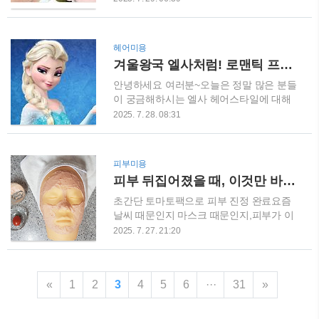
네킹은 수염이 있고, 새치머리형인지 꼭 확
자 짧은 머리 스타일을 참고해 보세요! 관
인해야 해요.이 두 가지는 거의 모든 과제
리도 쉽고, 스타일도 살아있는 트렌디한 컷
에 쓰이기 때문에 절대 빠트리면 안 됩니
들로 변화를 줘보는 건 어떨까요? 2025년
헤어미용
다.또한 실기시험 시 손 닦는 타월하나 준
유행하는 남자 짧은 머리 스타일 총정리! 1.
겨울왕국 엘사처럼! 로맨틱 프렌치 브레이드 완성법
비하는 것은 필수랍니다. ✅ 1과제 – 소독
요즘 대세는 텍스처드 크롭 & 페이드 컷!요
위생복위생봉지 (쓰레기 처리용)타월(흰
즘 미용실에서 제일 많이 찾는 스타일이에
안녕하세요 여러분~오늘은 정말 많은 분들
색, 1장 이상: 바닥용)티슈..
요. 윗머리는 자연스럽게 텍스처를 살리고,
이 궁금해하시는 엘사 헤어스타일에 대해
옆머리와 뒷머리는 깔끔하게 페이드로 정
포스팅해 볼게요!겨울왕국을 보고 나서 엘
2025. 7. 28. 08:31
리하는 방식인데요. 관리도 편하고 세련돼
사 머리가 너무 예뻐서 따라 해보고 싶으신
보여서 특히 20~30대 남성분들한테 인기
분들 많으시죠?저도 그중 한 명이었는데요
예요. 텍스처드 크롭은 앞머리를 짧게 자르
ㅎㅎ 처음엔 어려워 보였지만 몇 번 연습하
피부미용
고 윗머리에 움직임을 추가해 자연스럽고
니까 정말 예쁘게 완성할 수 있더라고요!
피부 뒤집어졌을 때, 이것만 바르세요!
스타일리시한 분위기를 연출합니다.페이드
준비물부터 체크해 봐요! 빗 (넓은 빗, 꼬리
(fade)는 옆머리와 뒷머리를 점점 자연스럽
빗)고무줄헤어핀헤어스프레이(선택사항)
초간단 토마토팩으로 피부 진정 완료요즘
게 피부..
반짝이 핀이나 머리장식 STEP 1: 베이스
날씨 때문인지 마스크 때문인지,피부가 이
만들기가 반이에요! 가장 중요한 건 기초
유 없이 뒤집어지는 날 많지 않으세요?저
2025. 7. 27. 21:20
작업이에요!머리를 깨끗하게 빗어주시고,
도 최근에 턱 주변에 좁쌀 올라오고, 피부
정수리 부분을 살짝 역빗질해서 볼륨을 만
가 붉게 달아올라서진짜 아무것도 바르기
들어주세요. 이 과정을 생략하면 나중에 브
무서웠어요 근데! SNS에서 우연히 본 토마
«
1
2
레이드가 납작해져서 예쁘지 않아요ㅠㅠ꿀
3
4
5
6
···
31
»
토팩 레시피직접 만들어 써봤더니… 세상
팁: 머리가 얇으신 분들은 드라이할 때부터
에, 피부가 말끔해졌어요오늘은 제가 직접
뿌리를 세워서 말리면 볼륨이 더 오래가요!
써보고 반해버린토마토 + 우유 + 밀가루 천