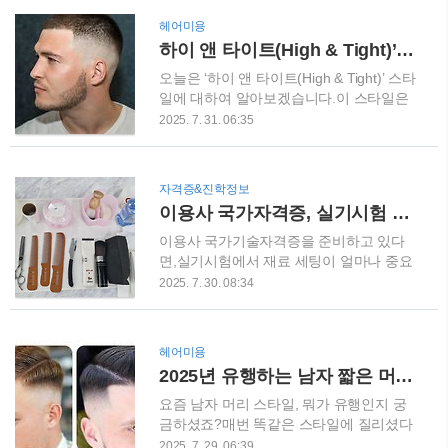
레이트 아이론으로 정돈해줍니다. 이 단계
진엣 알 수 있듯이 앞머리 쪽은 텍스처감을
헤어미용
에서 광택 있는 실버 컬러를 입히는 것도
살려 짧게 커트하고, 옆·뒷머리는 피부가
하이 앤 타이트(High & Tight)’ 스타일
좋습니다. STEP 2. 베이스 구조 만들기 이
드러날 정도로 페이드 한 스타일을 텍스처
스타일의 핵심은 구조예요.모발을 고르게
드 크롭 & 페이드 컷(Textured Crop Fade
오늘은 ‘하이 앤 타이트(High & Tight)’ 스타
섹션 나누고,..
Cut)이라고 합니다. 스타일 설명 및 특징텍
일에 대하여 알아보겠습니다.이 스타일은
스처드 크롭은 앞머리를 짧게 자르고 머리
특히 군대나 경찰 등 실용성과 깔끔한 스타
2025. 7. 31. 06:35
에 결과 움직임을 추가해 자연스럽고 스타
일이라 오랫동안 각광받아 왔습니다. 하이
일리시한 분위기를 연출합니다.페이드
앤 타이트란?하이 앤 타이트는 군용 크루
(fade)는 옆머리와 뒷머리를 점점 자연스럽
컷의 변형 중 하나로, 옆과 뒤머리를 피부
자격증&진학정보
게 피부 가까이까지 짧게 자르는 것으로,
바로 위까지 짧게 깎고(head high fade), 머
이용사 국가자격증, 실기시험 재료 셋팅 이렇게 하면 완벽해요!
톱과 사이드 간의 대비가 섬세하고 세련된
리 윗부분(top)은 약간의 길이를 남겨 대비
인상을 줍니다. 바버숍에서..
를 주는 스타일입니다.긴 상단 부분은 약
이용사 국가기술자격증을 준비하고 있다
5–10mm 정도가 일반적이며, fade는 날카
면,실기시험에서 재료 세팅이 얼마나 중요
롭게 구분되는 경향이 있습니다. 특징 및
한지 아실 거예요.단순히 기술만 갖추는 게
2025. 7. 30. 08:34
장점댐 구분이 뚜렷한 fade: 옆과 뒷머리는
아니라, 정해진 규정에 맞춰 필요한 준비물
거의 피부 수준까지 깎고, overgang 경계
을 정확하게 세팅하는 것도 중요한 평가 기
가 명확합니다.톱은 짧고 정돈된 느낌: ½에
준 중 하나죠. 오늘은 과제별로 어떤 준비
헤어미용
서 1인치 길이로, 별다른 스타일링 없이도
물이 필요한지,실제 시험장에서 당황하지
2025년 유행하는 남자 짧은 머리 스타일 총정리!
깔끔함 유지 가능합니다.관리가 편함: 군인
않도록 꼼꼼하게 정리해 드릴게요!시험재
이..
료 세팅에 참고하세요 기본 준비물부터 챙
요즘 남자 머리 스타일, 뭐가 유행인지 궁
기자! 시험 전 기본적으로 챙겨야 할 건 위
금하셨죠?매번 똑같은 스타일에 질리셨다
생복과 남성용 인모 마네킹이에요.특히 마
면, 이번 글에서 소개하는 2025년 핫한 남
2025. 7. 29. 06:39