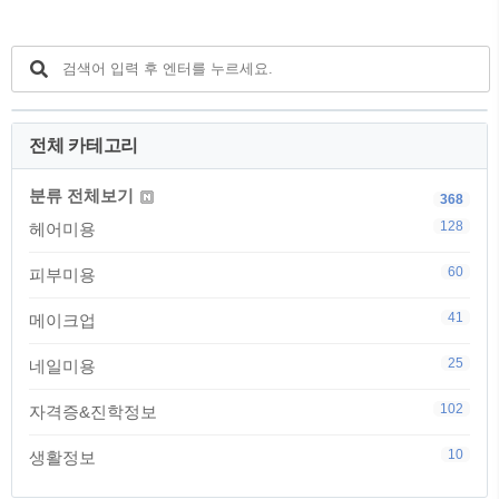
STEP 2: ..
연팩 레시피 소개할게요! 토마토팩, 왜 좋
은가요? 토마토에는 비타민C와 리코펜이
풍부해서피부 진정, 모공 수렴, 잡티 완화
에 정말 효과적이에요.특히 지성피부나 트
러블성 피부에 찰떡궁합!붉어진 피부를 차
분하게 가라앉혀주고,칙칙했던 톤도 확 살
전체 카테고리
아나요 재료는 딱 세 가지!토마토 반 개 (껍
질째 사용하면 좋아요)우유 1큰술 (민감한
피부는 무조건 저지방..
분류 전체보기
368
128
헤어미용
60
피부미용
41
메이크업
25
네일미용
102
자격증&진학정보
10
생활정보