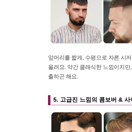
앞머리를 짧게, 수평으로 자른 시저
울려요. 약간 클래식한 느낌이지만
출하곤 해요.
5. 고급진 느낌의 콤보버 & 