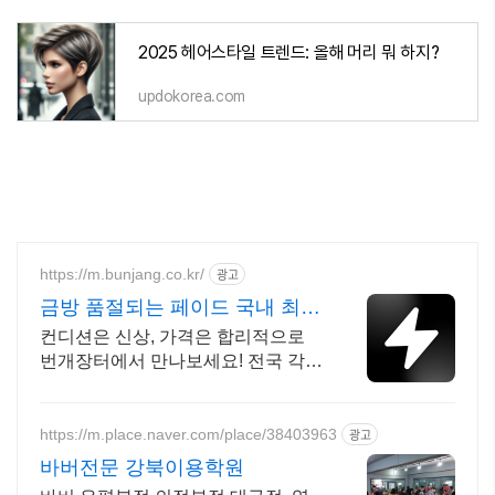
2025 헤어스타일 트렌드: 올해 머리 뭐 하지?
updokorea.com
https://m.bunjang.co.kr/
광고
금방 품절되는 페이드 국내 최대
브랜드 중고거래
컨디션은 신상, 가격은 합리적으로
번개장터에서 만나보세요! 전국 각지
에서 올라오는 전국구 최다 상품 매
일 10만 개 이상의 신규 상품 업로드
https://m.place.naver.com/place/38403963
광고
바버전문 강북이용학원