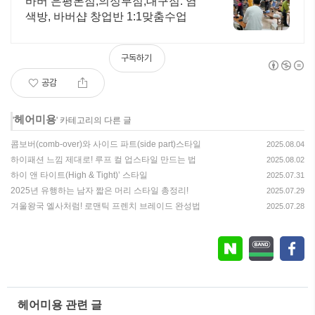
바버 은평본점,의정부점,대구점. 염
색방, 바버샵 창업반 1:1맞춤수업
구독하기
공감
헤어미용
'
' 카테고리의 다른 글
콤보버(comb-over)와 사이드 파트(side part)스타일
2025.08.04
하이패션 느낌 제대로! 루프 컬 업스타일 만드는 법
2025.08.02
하이 앤 타이트(High & Tight)’ 스타일
2025.07.31
2025년 유행하는 남자 짧은 머리 스타일 총정리!
2025.07.29
겨울왕국 엘사처럼! 로맨틱 프렌치 브레이드 완성법
2025.07.28
헤어미용 관련 글