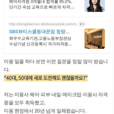
미 고득점 포인트 개인맞춤 진도
헤어자격증 3개월내 합격률 95.2%,
단기간 속성 교육으로 빠르게 자격증
취득
http://dongdaemun.sbsbeautystyle.com/m
광고
SBS뷰티스쿨동대문점 청량리
역 5번출구 바로 앞
최우수교육기관,고용노동부장관상
수상기념 신규등록시 국가자격증
80%할인 과정 운영 등록시 선물증정
이벤트 , 취업 창업 컨설팅 제공
미용 일을 하다 보면 이런 질문을 정말 많이 받습니
다.
“40대, 50대에 새로 도전해도 괜찮을까요?”
저는 미용사 헤어·피부·네일·메이크업·이용사 자격
증을 모두 취득했고,
미용 현장에서 20년 넘게 일해왔습니다.