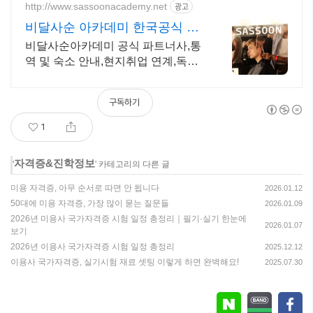
http://www.sassoonacademy.net
광고
비달사순 아카데미 한국공식 비
달사순 한국 공식 에이전시
비달사순아카데미 공식 파트너사,통
역 및 숙소 안내,현지취업 연계,독점
패키지혜택
구독하기
1
자격증&진학정보
'
' 카테고리의 다른 글
미용 자격증, 아무 순서로 따면 안 됩니다
2026.01.12
50대에 미용 자격증, 가장 많이 묻는 질문들
2026.01.09
2026년 미용사 국가자격증 시험 일정 총정리｜필기·실기 한눈에
2026.01.07
보기
2026년 이용사 국가자격증 시험 일정 총정리
2025.12.12
이용사 국가자격증, 실기시험 재료 셋팅 이렇게 하면 완벽해요!
2025.07.30