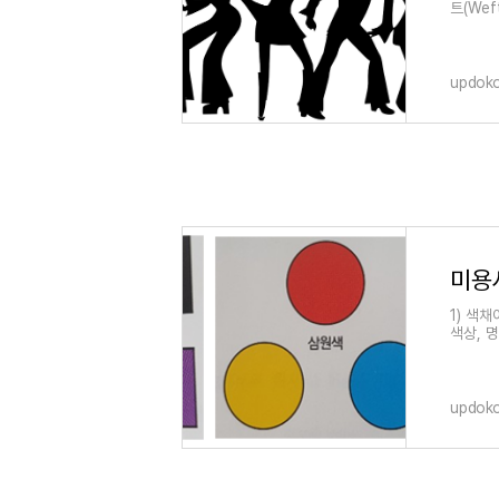
트(Wef
렛(Wig
updok
미용사
1) 색채
색상, 
감법혼합
updok