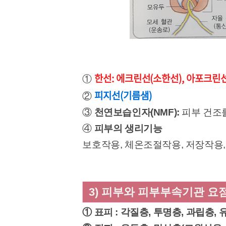
한선: 에크린선(소한선), 아포크린
①
피지선(기름샘)
②
③
천연보습인자(NMF):
피부 건조
④
피부의 생리기능
보호작용, 체온조절작용, 저장작용,
3) 피부와 피부부속기관 요
① 표피 : 각질층, 투명층, 과립층,