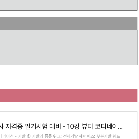
라
미용사 자격증 필기시험 대비 - 10강 뷰티 코디네이션
디네이션 - 가발 ① 가발의 종류 위그: 전체가발 헤어피스: 부분가발 웨프