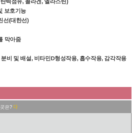
 탄력섬유, 콜라겐, 엘라스틴)
 및 보호기능
린선(대한선)
를 막아줌
 분비 및 배설, 비타민D형성작용, 흡수작용, 감각작용
다
 곳은?