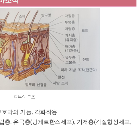
 피하조직
피부의 구조
보호막의 기능, 각화작용
과립층, 유극층(랑게르한스세포), 기저층(각질형성세포,