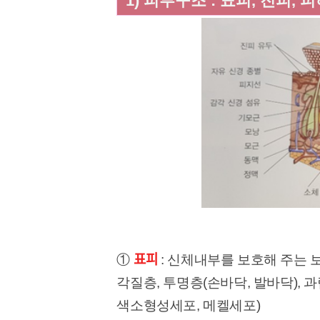
1) 피부구조 : 표피, 진피,
표피
①
: 신체내부를 보호해 주는 
각질층, 투명층(손바닥, 발바닥), 
색소형성세포, 메켈세포)