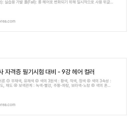
t): 실습용 가발 폴(Fall): 롱 헤어로 변화되기 위해 일시적으로 사용 위글
let): 특정 부위에 볼륨 등을 내
orea.com
 자격증 필기시험 대비 - 9강 헤어 컬러
이론 ① 무채색, 유채색 ② 색의 3원색 : 황색, 적색, 청색 ③ 색의 3속성 :
명도, 채도 ④ 보색관계 : 녹색-빨강, 주황-파랑, 보라색-노랑 ⑤ 색의 혼합 :
(색료의 혼합), 가법혼
orea.com