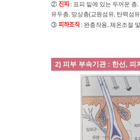
진피
②
: 표피 밑에 있는 두꺼운 층,
유두층, 망상층(교원섬유, 탄력섬유,
피하조직
③
: 완충작용, 체온조절 
2) 피부 부속기관 : 한선, 