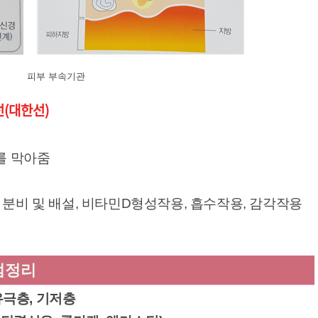
피부 부속기관
선(대한선)
를 막아줌
 분비 및 배설, 비타민D형성작용, 흡수작용, 감각작용
점정리
 유극층, 기저층