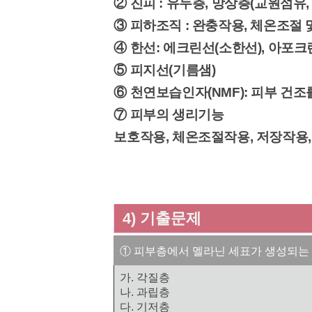
② 진피 : 유두층, 망상층(교원섬유,
③ 피하조직 : 완충작용, 체온조절
④ 한선: 에크린선(소한선), 아포크
⑤ 피지선(기름샘)
⑥ 천연보습인자(NMF): 피부 건조
⑦ 피부의 생리기능
보호작용, 체온조절작용, 저장작용,
4) 기출문제
① 피부층에서 멜라닌 세표가 생성되는
가. 각질층
나. 과립층
다. 기저층