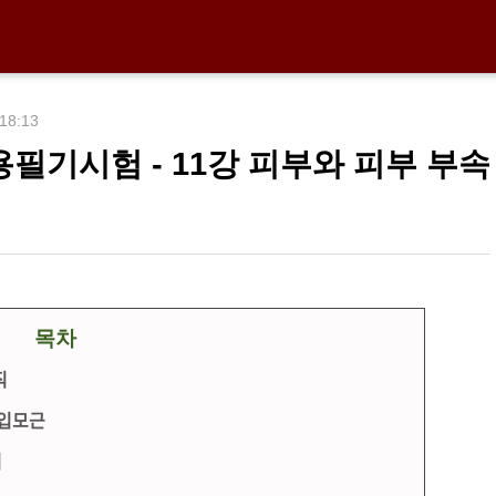
 18:13
기시험 - 11강 피부와 피부 부속
목차
직
 입모근
리