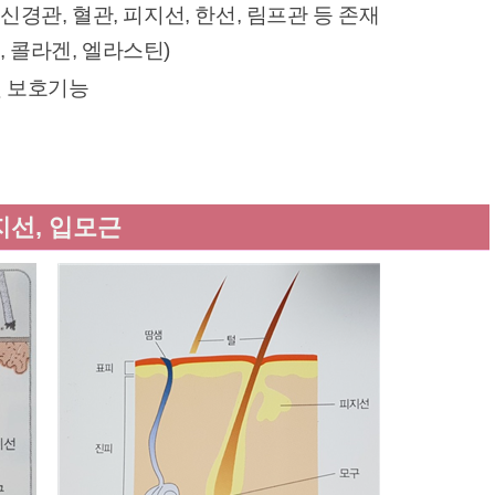
 신경관, 혈관, 피지선, 한선, 림프관 등 존재
 콜라겐, 엘라스틴)
및 보호기능
피지선, 입모근