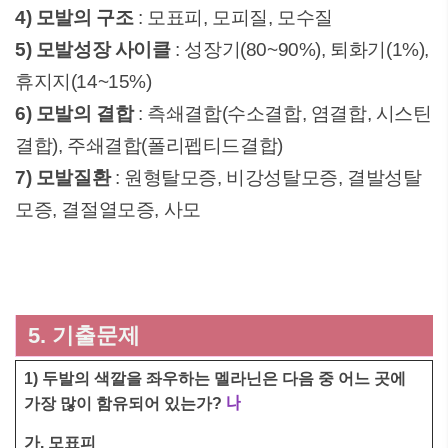
4) 모발의 구조
: 모표피, 모피질, 모수질
5) 모발성장 사이클
: 성장기(80~90%), 퇴화기(1%),
휴지지(14~15%)
6) 모발의 결합
: 측쇄결합(수소결합, 염결합, 시스틴
결합), 주쇄결합(폴리펩티드결합)
7) 모발질환
: 원형탈모증, 비강성탈모증, 결발성탈
모증, 결절열모증, 사모
5. 기출문제
1) 두발의 색깔을 좌우하는 멜라닌은 다음 중 어느 곳에
나
가장 많이 함유되어 있는가?
가. 모표피