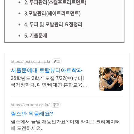
2. 두피관리(스캘프트리트먼트)
3.모발관리(헤어트리트먼트)
4. 두피 및 모발관리 요점정리
5. 기출문제
https://ipsi.scau.ac.kr
광고
서울문예대 토탈뷰티아트학과
26학년도 2학기 모집 7/22(수)부터!
국가장학금, 대면/비대면 혼합교육
미용업계 취업 및 창업, 미용종합면
허증 발급, 토탈 미용 전문예술인 양
성
https://zeroent.co.kr/
광고
릴스만 찍을래요?
릴스에서 끝낼 재능인가요? 이제 라이브 크리에이터
에 도전하세요.