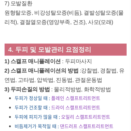
7) 모발질환
원형탈모증, 비강성탈모증(비듬), 결발성탈모증(물
리적), 결절열모증(영양부족, 건조), 사모(모래)
4. 두피 및 모발관리 요점정리
1) 스캘프 매니플레이션
: 두피마사지
2) 스캘프 매니플레이션의 방법
:강찰법, 경찰법, 유
연법, 고타법, 압박법, 진동법, 관절운동법
3) 두피손질의 방법
: 물리적방법, 화학적방법
두피가 정상일 때 :
플레인 스캘프트리트먼트
두피가 건조할 때 :
드라이 스캘프트리트먼트
두피에 피지가 많을 때 :
오일리 스캘프트리트먼트
비듬제거가 목적일 때 :
댄드러프 스캘프트리트먼트