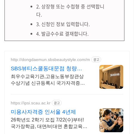
2. 상장형 또는 수첩형 중 선택합니
다.
3. 신청인 정보 입력합니다.
4. 발급수수료 결재합니다.
http://dongdaemun.sbsbeautystyle.com/m
광고
SBS뷰티스쿨동대문점 청량리
역 5번출구 바로 앞
최우수교육기관,고용노동부장관상
수상기념 신규등록시 국가자격증
80%할인 과정 운영 등록시 선물증정
이벤트 , 취업 창업 컨설팅 제공
https://ipsi.scau.ac.kr
광고
미용사자격증 인서울 4년제
26학년도 2학기 모집 7/22(수)부터!
국가장학금, 대면/비대면 혼합교육
미용업계 취업 및 창업, 미용종합면