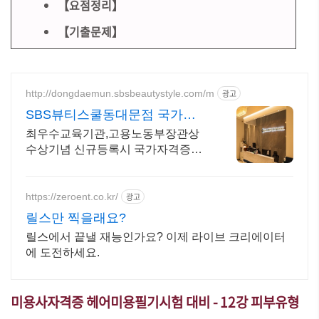
【요점정리】
【기출문제】
http://dongdaemun.sbsbeautystyle.com/m
광고
SBS뷰티스쿨동대문점 국가반
오전오후 70% 할인중
최우수교육기관,고용노동부장관상
수상기념 신규등록시 국가자격증
80%할인 과정 운영 등록시 선물증정
이벤트 , 취업 창업 컨설팅 제공
https://zeroent.co.kr/
광고
릴스만 찍을래요?
릴스에서 끝낼 재능인가요? 이제 라이브 크리에이터
에 도전하세요.
미용사자격증 헤어미용필기시험 대비 - 12강 피부유형