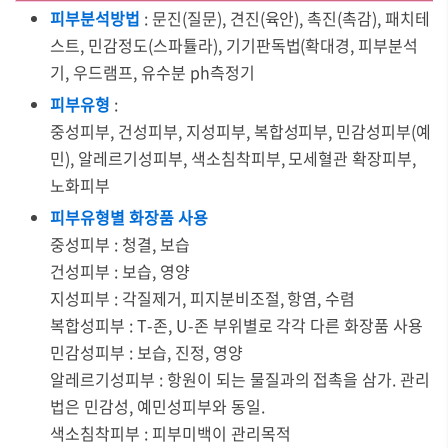
피부분석방법
: 문진(질문), 견진(육안), 촉진(촉감), 패치테
스트, 민감정도(스파튤라), 기기판독법(확대경, 피부분석
기, 우드램프, 유수분 ph측정기
피부유형
:
중성피부, 건성피부, 지성피부, 복합성피부, 민감성피부(예
민), 알레르기성피부, 색소침착피부, 모세혈관 확장피부,
노화피부
피부유형별 화장품 사용
중성피부 : 청결, 보습
건성피부 : 보습, 영양
지성피부 : 각질제거, 피지분비조절, 항염, 수렴
복합성피부 : T-존, U-존 부위별로 각각 다른 화장품 사용
민감성피부 : 보습, 진정, 영양
알레르기성피부 : 항원이 되는 물질과의 접촉을 삼가. 관리
법은 민감성, 예민성피부와 동일.
색소침착피부 : 피부미백이 관리목적