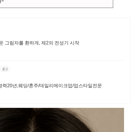
지~
운 그림자를 환하게, 제2의 전성기 시작
광고
경력20년,웨딩/혼주/데일리메이크업/업스타일전문