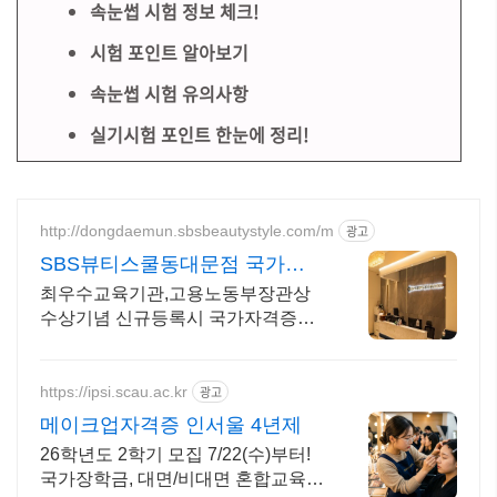
속눈썹 시험 정보 체크!
시험 포인트 알아보기
속눈썹 시험 유의사항
실기시험 포인트 한눈에 정리!
http://dongdaemun.sbsbeautystyle.com/m
광고
SBS뷰티스쿨동대문점 국가반
오전오후 70% 할인중
최우수교육기관,고용노동부장관상
수상기념 신규등록시 국가자격증
80%할인 과정 운영 등록시 선물증정
이벤트 , 취업 창업 컨설팅 제공
https://ipsi.scau.ac.kr
광고
메이크업자격증 인서울 4년제
26학년도 2학기 모집 7/22(수)부터!
국가장학금, 대면/비대면 혼합교육