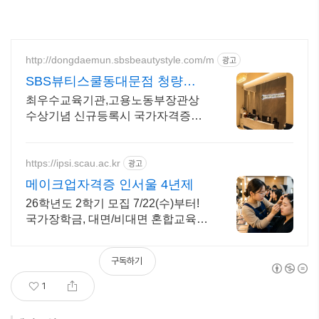
http://dongdaemun.sbsbeautystyle.com/m
광고
SBS뷰티스쿨동대문점 청량리
역 5번출구 바로 앞
최우수교육기관,고용노동부장관상
수상기념 신규등록시 국가자격증
80%할인 과정 운영 등록시 선물증정
이벤트 , 취업 창업 컨설팅 제공
https://ipsi.scau.ac.kr
광고
메이크업자격증 인서울 4년제
26학년도 2학기 모집 7/22(수)부터!
국가장학금, 대면/비대면 혼합교육
미용업계 취업 및 창업, 미용종합면
허증 발급, 토탈 미용 전문예술인 양
구독하기
성
1