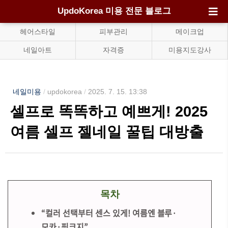
UpdoKorea 미용 전문 블로그
헤어스타일
피부관리
메이크업
네일아트
자격증
미용지도강사
네일미용
/
updokorea
/
2025. 7. 15. 13:38
셀프로 똑똑하고 예쁘게! 2025
여름 셀프 젤네일 꿀팁 대방출
목차
“컬러 선택부터 센스 있게! 여름엔 블루·
모카·핑크지”