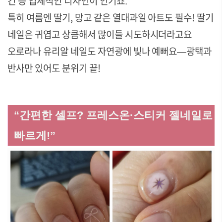
킨 등 입체적인 디자인이 인기죠
.
특히 여름엔 딸기, 망고 같은 열대과일 아트도 필수! 딸기
네일은 귀엽고 상큼해서 많이들 시도하시더라고요
오로라나 유리알 네일도 자연광에 빛나 예뻐요—광택과
반사만 있어도 분위기 끝!
“간편한 셀프? 프레스온·스티커 젤네일로
빠르게!”