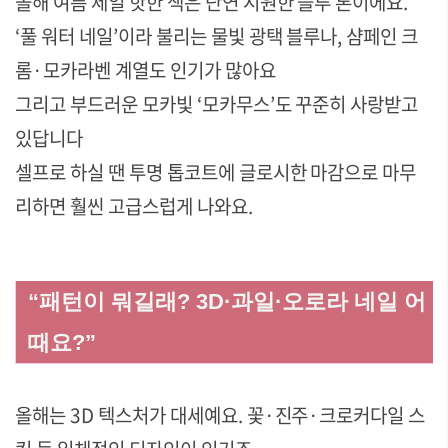
올해 여름 제일 핫한 색은 단연 시원한 블루 톤이에요.
‘풀 워터 네일’이라 불리는 물빛 광택 블루나, 샴페인 크
롬·모카라벤 계열도 인기가 많아요
그리고 부드러운 모카빛 ‘모카무스’도 꾸준히 사랑받고
있답니다
셀프로 하실 땐 투명 톱코트에 글로시한 마감으로 마무
리하면 훨씬 고급스럽게 나와요.
“패턴이 뭐길래? 3D·과일·오로라 네일 어
때요?”
올해는 3D 텍스처가 대세예요. 꽃·진주·크로커다일 스