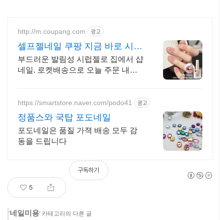
http://m.coupang.com
광고
셀프젤네일 쿠팡 지금 바로 시작
해요
부드러운 발림성 시럽젤로 집에서 샵
네일. 로켓배송으로 오늘 주문 내일
바로! 변색없이 5주까지 지속! 초보
도 쉬운 발림성으로 실패 걱정 없이.
https://smartstore.naver.com/podo41
광고
정품스와 국탑 포도네일
포도네일은 품질 가젹 배송 모두 감
동을 드립니다
구독하기
5
네일미용
'
' 카테고리의 다른 글