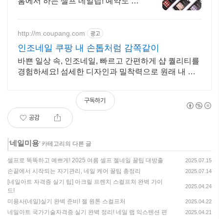
홈에서 하는 셀프 네일팁! 예약도 방
문도 필요없는 , 샵 퀄리티 그대로!
http://m.coupang.com
광고
인조네일 쿠팡 내 손톱처럼 감쪽같이
바쁜 일상 속, 인조네일, 빠르고 간편하게 샵 퀄리티를
경험하세요! 섬세한 디자인과 밀착력으로 원래 내 손
톱인 듯, 쿠팡에서 지금 확인하세요.
구독하기
공감
네일미용
'
' 카테고리의 다른 글
셀프로 똑똑하고 예쁘게! 2025 여름 셀프 젤네일 꿀팁 대방출
2025.07.15
손끝에서 시작되는 자기관리, 네일 케어 꿀팁 총정리
2025.07.14
[네일아트 자격증 실기 팁] 아크릴 프렌치 스컬프처 완벽 가이
2025.04.24
드!
미용사(네일)실기 완벽 준비! 젤 원톤 스컬프처
2025.04.22
네일아트 국가기술자격증 실기 완벽 정리! 네일 랩 익스텐션 편
2025.04.21