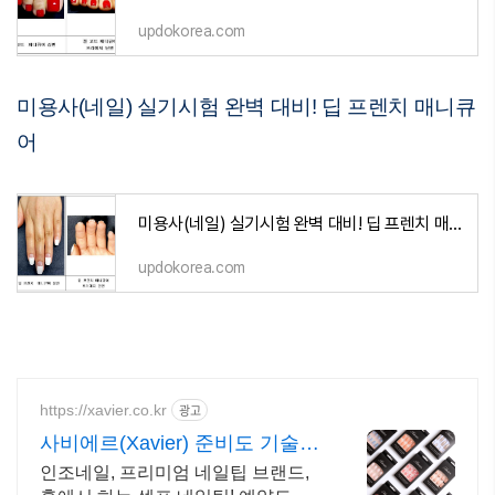
updokorea.com
미용사(네일) 실기시험 완벽 대비! 딥 프렌치 매니큐
어
미용사(네일) 실기시험 완벽 대비! 딥 프렌치 매니큐어
updokorea.com
https://xavier.co.kr
광고
사비에르(Xavier) 준비도 기술도
필요 없어요.
인조네일, 프리미엄 네일팁 브랜드,