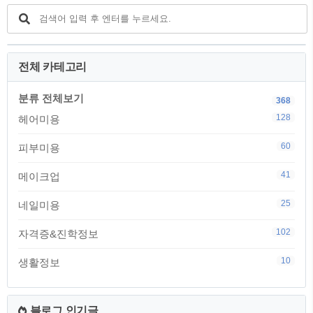
전체 카테고리
분류 전체보기
368
128
헤어미용
60
피부미용
41
메이크업
25
네일미용
102
자격증&진학정보
10
생활정보
블로그 인기글