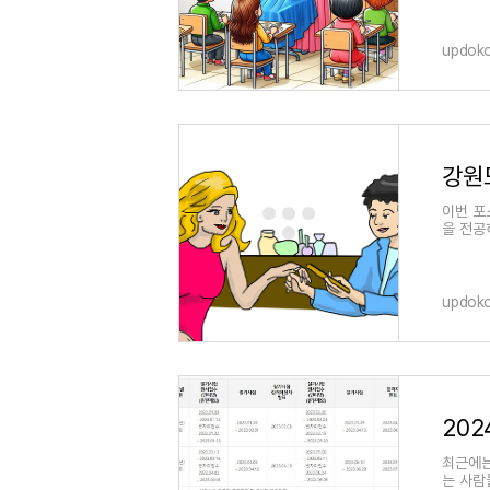
updok
강원
이번 포
을 전공
현황을 
updok
20
최근에는
는 사람