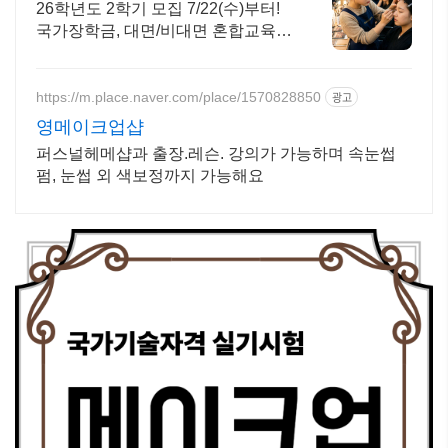
26학년도 2학기 모집 7/22(수)부터!
국가장학금, 대면/비대면 혼합교육
미용업계 취업 및 창업, 미용종합면
허증 발급, 토탈 미용 전문예술인 양
성
https://m.place.naver.com/place/1570828850
광고
영메이크업샵
퍼스널헤메샵과 출장.레슨. 강의가 가능하며 속눈썹
펌, 눈썹 외 색보정까지 가능해요