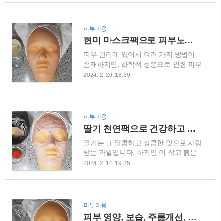
하게 피부의 주름을 줄여주며, 미용뿐만
수축, 주름개선, 기미 잡티 제거에 탁월
아니라 다양한 의료 분야에서도 활용되
한 효과가 있습니다.특히 미백에 매우
고 있습니다. 이번 글에서는 보톡스 시
효과적입니다.사과에 들어있는 항산화
피부미용
술에 대해 자세히 알아보도록 하겠습니
성분 폴리페놀이 노화를 예방하고 피부
현미 마스크팩으로 피부노화를 막아주고 촉촉한 피부를 유지하세요
다. 보톡스란 무엇인가? 보톡스는 보툴
개선에 도움을 줍니다.사과의 과일산은
피부 관리에 있어서 여러 가지 방법이
리눔 톡신의 약어로, 일종의 단백질로써
각질 제거에 효과적이어서 필링팩으로..
존재하지만, 화학적 성분으로 인한 피부
특정 균주에서 생성되는 독소입니다. 이
트러블이나 알레르기 반응을 우려해 천
독소는 고농도에서는 심각한 식중독을
2024. 2. 20. 18:30
연 성분을 활용한 피부 관리를 선호하는
일으키지만, 저농도에서는 효과적인 치
분들이 많습니다. 그중에서도 현미는 아
료제로 사용됩니다. 보톡스는 근육의 수
주 좋은 천연 성분 중 하나로, 오랜 시간
축을 일시적으로 마비시켜 주는 역할을
동안 아름다움과 건강을 위해 활용되어
하며, 이로 인해 피부의 주름을 줄이거
피부미용
왔습니다. 오늘은 현미 마스크팩에 대해
나 표정근의 과도한 수축을 막는 등의
딸기 천연팩으로 건강하고 아름다운 피부 만들기
알아보며, 천연 성분으로 피부를 관리하
효과를 가져옵니다. 보톡스 시술의 효과
딸기는 그 달콤하고 상큼한 맛으로 사랑
는 방법에 대해 알아보겠습니다. 1. 현
보톡스 시술은 주로 미용 분야에서 활
받는 과일입니다. 하지만 이 작고 붉은
미 마스크팩의 효능 현미는 피부에 좋은
용..
과일은 우리의 피부에도 큰 도움을 줍니
효과를 주는 미네랄과 비타민, 그리고
2024. 2. 14. 19:35
다. 오늘은 딸기 천연팩으로 건강하고
항산화 성분이 풍부하게 들어있습니다.
아름다운 피부를 만드는 방법에 대해 알
특히 비타민 E는 피부 노화를 막아주는
아보겠습니다. 1. 딸기 천연팩의 효과
효과가 있으며, 항산화 성분은 피부에
딸기는 비타민 C가 풍부하여 피부 밝히
발생하는 여러 피부 트러블을 예방하는
피부미용
는 효과가 있습니다. 또한, 항산화 작용
데 도움을 줍니다. 또한, 현미에는 셀룰
피부 영양, 보습, 주름개선, 피부재생에 효과적인 바세린 팩