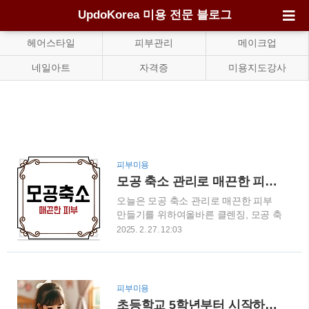
UpdoKorea 미용 전문 블로그
헤어스타일
피부관리
메이크업
네일아트
자격증
미용지도강사
피부미용
모공 축소 관리로 매끈한 피부 만들기
오늘은 모공 축소 관리로 매끈한 피부
만들기를 위하여올바른 클렌징, 모공 축
소 팩, 생활 습관까지 효과적인 관리법
2025. 2. 27. 12:03
을 소개합니다. 1. 모공이 넓어지는 원
인모공이 넓어지는 이유는 여러 가지가
있지만,주된 원인은 과다 피지 분비, 노
화, 잘못된 클렌징 습관입니다.피지와
피부미용
각질이 쌓이면 모공이 막히고 확장되기
초등학교 5학년부터 시작하는 화장? 안전한 화장 습관과 세안법