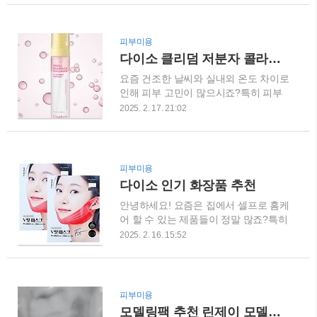
제품이라 꼭 한번 확인해 보시길 바랍니
효과로 이어지죠.특히, 써마지
다. 멜라논크림, 이건 전문의약품!멜라
MTL(Medical Thought Leader)라는 용
논크림은 동아에스티에서 제조한 전문
어는 써마지 본사에서 엄격한 기준을 통
피부미용
의약품이에요.일반 화장품과는 달리 병
과한, 임상 경험 풍부한 의료진에게 부
다이소 클리덤 저분자 콜라겐 미스트 앰플
원에서 처방받아야 구입할 수 있으니,사
여하는 칭호랍니다. 그래서 연예인들도
요즘 건조한 날씨와 실내외 온도 차이로
용 전 반드시 전문가와 상담해 보시는
믿고 찾는 관리법이 되는 거..
인해 피부 고민이 많으시죠?특히 피부
게 좋아요. 주요 성분과 그 역할 멜라논
건조와 메이크업 들뜸 현상으로 고민하
크림은 세 가지 핵심 성분으로 구성되어
2025. 2. 17. 21:02
시는 분들을 위해,다이소에서 만나볼 수
있는데요, 각각의 역할은 다음과 같아
있는 가성비 좋은 화장품을 추천해드리
요:히드로퀴논멜라닌 생성 억제를 통해
겠습니다. 클리덤 저분자 콜라겐 미스트
기미와 잡티를 옅게 만들어줘요.단, 피
앰플 용량: 100ml가격: 5,000원이 제
부에 자극을 줄 수 있으니 처음 사용 전
피부미용
품은 종근당건강의 브랜드인 클리덤에
꼭 테스트해 보세요.트레티노인피부 재
다이소 인기 화장품 추천
서 출시한 저분자 콜라겐 미스트 앰플입
생 주기를 촉진해 각질 제거를 도와줍니
안녕하세요! 요즘은 집에서 셀프로 홈케
니다.앰플과 오일이 8:2 비율로 구성되
다.이로 인해 색소침착 개선에 효과적
어 할 수 있는 제품들이 정말 많죠?특히
어 있어 피부에 깊은 보습과 탄력을 제
이..
다이소에는 저렴하면서도 꽤 괜찮은 뷰
공합니다. 주요 성분 및 특징하이드롤라
2025. 2. 16. 15:52
티템이 많아서 많은 분들이 찾고 있더라
이즈드 콜라겐(800ppm): 피부에 빠르
고요!그래서 오늘은 다이소에서 인기 있
게 흡수되어 보습과 탄력 개선에 도움을
는 가성비 좋은 화장품들을 소개해볼게
줍니다.엘라스틴 & 히알루론산: 피부를
요.저렴하지만 효과 좋은 뷰티템들을 찾
촉촉하게 유지하고 탄력을 부여합니
피부미용
고 계셨다면 주목해 주세요! 셀더마데
다.4종의 보습 광채 오일: 아보카도 오
모델링팩 추천 린제이 모델링팩 에스테틱 피부관리샵용