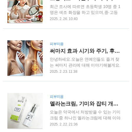
쉽습니다. 2. 모공 축소 관리 필수 루
최근 조사에 따르면 초등학생 10명 중 1
틴 올바른 클렌징아침: 가벼운 폼클렌징
명은 색조 화장을 하고 있으며,중·고등
저녁: 이중 세안 (클렌징 오일 + 폼클렌
학생의 40%는 초등학교 6학년 때부터
저)주 1~2회 각질 제거 (필링젤 or
2025. 2. 26. 10:40
화장을 시작했다고 합니다.화장하는 연
AHA/BHA 토너) 수분 공급 & 모공 축소
령대가 점점 낮아지고 있는 만큼, 무조
팩유분감 적고 수분감 높은 크림 사용클
건 금지하기보다는 올바른 화장품 사용
레이 마스크, 차가운 시트팩 활용 자외
법과 안전한 스킨케어 습관을 가르쳐야
선 차단SPF 30~50 자외선 차단제 필수
피부미용
합니다. 청소년 피부에 맞는 화장품 선
외출 30분 전 바르기3~4시간마다 덧바
써마지 효과 시기와 주기, 후기 – 연예인도 반한 피부 관리 써마지
택하기 청소년기는 피부가 민감하고 피
르기 3. 추천 제품 TOP 3 이니스프리..
안녕하세요.오늘은 연예인들도 즐겨 찾
지 분비가 일정하지 않기 때문에 색조
는 써마지 관리에 대해 이야기해볼게요.
화장품을 사용할 경우 피부 트러블이 발
써마지는 단순한 시술이 아니라, 피부
생할 가능성이 높습니다. 따라서, 본인
2025. 2. 23. 11:38
속 콜라겐 재생을 통해 탄력을 개선하는
피부 타입에 맞는 제품을 선택하는 것이
똑똑한 관리법인데요,효과가 확실하다
중요합니다. 피부 타입별 추천 성분여드
는 평을 받고 있습니다.그럼, 써마지의
름이 많은 지성 피부: 살리실산, 아젤라
효과시기, 관리 주기, 그리고 실제 후기
익산, AHA 성분이 각질 제거와 염증 완
피부미용
까지 알아볼까요? 써마지, 대체 뭐
화에 도움건조한 피부: 세라마이드, 덱
멜라논크림, 기미와 잡티 개선의 비밀 무기! 피부미인되기
야? 써마지는 고주파 에너지를 이용해
스판테놀, 바셀린 성분이 보습에 효과적
오늘은 약국에서 처방받을 수 있는 기미
피부 깊숙한 곳에 열을 전달해요.이 열
피부 트러블 방지: 색조 제..
크림 중 하나인 멜라논크림에 대해 이야
에 의해 콜라겐 섬유가 수축하고 변성을
기해 볼게요.기미나 주근깨, 잡티로 고
겪으면서 새로운 콜라겐이 만들어지는
2025. 2. 22. 21:36
민하시는 분들에게 도움이 될 수 있는
데, 이 과정이 피부 탄력 개선과 리프팅