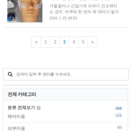
을 하는 플라보노이드를 함유하고 있어
로스 성분이 풍부하게 들어있어 피부를
겨울철이나 간절기에 피부가 건조해지
피부 노화를 예방합니다. 딸기에는 또한
촉촉하게 유지해 주고,..
는 경우, 하루에 한 번의 팩 케어가 필수
구연산이 함유되어 있어 각질 제거와 피
적이라고 말할 수 있습니다. 팩은 피부
부의 pH 균형을 맞추는 데 도움을 줍니
2024. 1. 25. 08:53
에 필요한 수분과 영양을 공급해 주어,
다. 이러한 성분들이 피부에 직접적으로
피부가 부드럽고 건강하게 유지될 수 있
작용하여 피부를 건강하게 유지하는 데
도록 도와줍니다. 팩에는 여러 가지 종
큰 도움을 줍니다. 따라서, 딸기 천연마
류가 있지만, 이번에는 고보습 고영양
스크팩은 피부를 밝게 하고, 피부 노화
«
1
2
3
4
5
»
바세린 팩에 대해 자세히 알아보겠습니
를 예방하며, 각질을 제거하고 피부의
다. 바세린 마스크팩의 보습 기능 바세
pH 균형을 맞추는 효과를 가지고 있습
린 마스크팩은 피부에 깊은 보습을 제공
니다. 2. 딸기 천연팩..
하여 건조함을 완화시켜 줍니다. 그 효
과는 주로 바세린의 주요 성분인 퓨어
밀드 바세린과 젤리 바세린은 피부에 수
분을 공급하고 유지시켜 주면서, 수분이
증발하지 않도록 차단하는 역할을 합니
다. 피부가 건조한 상태에서는 탄력이
전체 카테고리
떨어지고 주름이 생기기 쉬우므로, 바세
린 마스크팩은 피부를 촉촉하게 유지하
분류 전체보기
368
여 탄력을 높여주고 주름을 예방하는
128
헤어미용
데..
60
피부미용