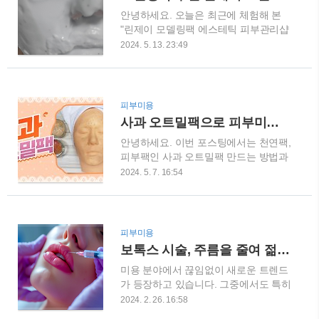
일리 V핏 마스크 (2,000원) 요즘 V라인
일, 로즈힙 오일, 메도우폼 씨 오일, 마
안녕하세요. 오늘은 최근에 체험해 본
관리에 관심 있는 분들 많죠?셀더마데
카다미아 씨 오일이..
"린제이 모델링팩 에스테틱 피부관리샵
일리 V핏 마스크는 하이드로겔과 리프
용"에 대한 소감을 나누고자 합니다.이
팅 마스크가 합쳐진 제품으로,집에서도
2024. 5. 13. 23:49
번이 첫 시도였음에도 불구하고 결과에
간편하게 페이스라인을 관리할 수 있어
대단히 만족했습니다! 그러면 지금부터
요! ✅ 턱부터 목까지 리프팅을 도와줘
하나하나 살펴보도록 하겠습니다. 촉촉
서 쫀쫀한 탄력감 UP!✅ 2,000원이라는
한 피부로 변신!~이 제품을 도입한 후로
가성비 최고 가격 ✅ 자연스럽게 피부에
피부미용
피부가 유독 촉촉해진 것을 체감할 수
밀착되어 편하게 사용 가능 비싼 리프팅
사과 오트밀팩으로 피부미인 만들기 천연피부팩 효과와 장점
있었습니다. 특히 얼굴이 건조하거나,
마스크 부담스러우셨다면 이거 한 번 써
안녕하세요. 이번 포스팅에서는 천연팩,
건조한 계절에 사용하기에 이상적이었
보세요! 오아오 멀..
피부팩인 사과 오트밀팩 만드는 방법과
으며, 아침을 상쾌하게 시작하며 자신감
사과 오트밀팩 효과와 장점에 대해 자세
까지 상승하는 경험을 했습니다! 간단
2024. 5. 7. 16:54
히 알아보겠습니다. 사과 오트밀팩 만들
한 사용법제품 사용 방법이 간단하여,
기 사과를 깨끗이 씻어 적당한 크기로
아침 시간이 바쁜 와중에도 피부 관리를
잘라줍니다.사과를 물과 함께 곱게 갈아
손쉽게 할 수 있었습니다. 지속적인 사
줍니다. 피부에 자극을 주지 않도록 주
용을 통해 피부가 점점 개선되는 것을
피부미용
의해야 합니다.곱게 간 사과에 오트밀가
느낄 수 있었습니다. 린제이 모델링팩
보톡스 시술, 주름을 줄여 젊음을 찾는 방법입니다.
루를 넣어 섞어줍니다.완성된 사과 오트
에스테틱 피부관리샵용 1kg, 쿨티트리
미용 분야에서 끊임없이 새로운 트렌드
밀 마스크팩을 피부에 고르게 발라줍니
+팩도구 3..., 1세트COUPAN..
가 등장하고 있습니다. 그중에서도 특히
다.10-15분 후 세안합니다. 사과 오트밀
주목받고 있는 것이 바로 '보톡스 시
팩 만드는 방법 동영상으로 확인하
2024. 2. 26. 16:58
술'입니다. 보톡스 시술은 빠르고 간편
기 사과 오트밀팩의 효과와 장점 모공