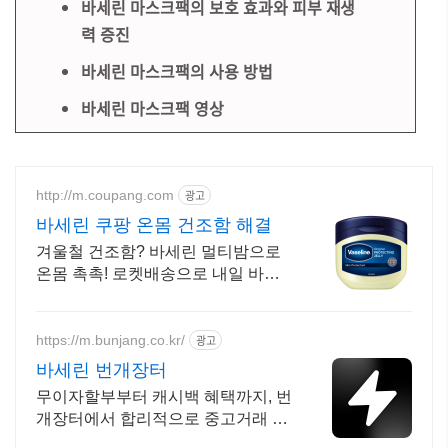
바세린 마스크팩의 보호 효과와 피부 재생
력 증진
바세린 마스크팩의 사용 방법
바세린 마스크팩 영상
http://m.coupang.com
광고
바세린 쿠팡 온몸 건조함 해결
겨울철 건조함? 바세린 멀티밤으로
온몸 촉촉! 로켓배송으로 내일 바로!
입술, 손, 발뒤꿈치까지! 150년 보습
력으로 피부 보호막을 형성하세요.
https://m.bunjang.co.kr/
광고
바세린 번개장터
무이자할부부터 캐시백 혜택까지, 번
개장터에서 합리적으로 중고거래 하
세요 전국 각지에서 올라오는 전국구