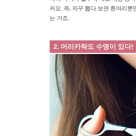
커요. 즉, 자꾸 뽑다 보면 흰머리
는 거죠.
2. 머리카락도 수명이 있다!