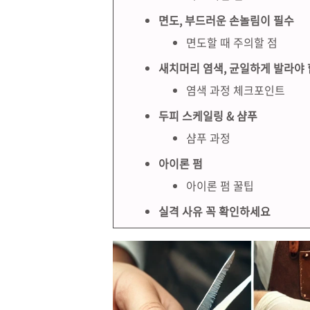
면도, 부드러운 손놀림이 필수
면도할 때 주의할 점
새치머리 염색, 균일하게 발라야
염색 과정 체크포인트
두피 스케일링 & 샴푸
샴푸 과정
아이론 펌
아이론 펌 꿀팁
실격 사유 꼭 확인하세요