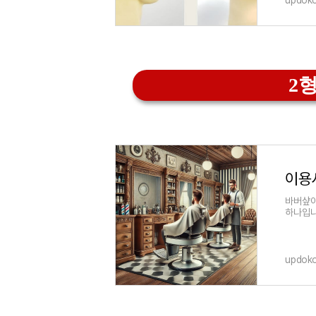
updok
2형
바버샾이
하나입니
는 이용
updok