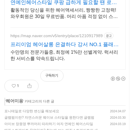
연예인헤어스타일 쿠팡 급하게 필요할 땐 로켓
배송
활동적인 당신을 위한 헤어액세서리, 짱짱한 고정력!
와우회원은 30일 무료반품. 머리 아픔 걱정 없이 스타
일링! 다양한 헤어액세서리 쿠팡 무료배송으로.
https://map.naver.com/v5/entry/place/1210917989
광고
프리이엄 헤어살롱 은결하다 강서 NO.1 플래그
십 살롱
수만명의 전문가들중, 최정예 1%만 선별계약. 럭셔리
한 서비스를 약속드립니다.
구독하기
1
헤어미용
'
' 카테고리의 다른 글
포니테일로 다양한 변신을 해보세요
2024.04.07
글램펌이란? 자연스러운 웨이브 스타일을 원한다면 글램펌
2024.03.30
아이브 장원영 뿌까머리 따라하기 여자 연예인 헤어스타일
2024.03.19