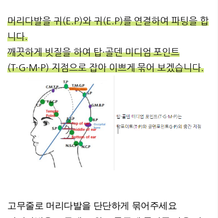
머리다발을 귀(E.P)와 귀(E.P)를 연결하여 파팅을 합
니다.
깨끗하게 빗질을 하여 탑·골덴 미디엄 포인트
(T·G·M·P) 지점으로 잡아 이쁘게 묶어 보겠습니다.
고무줄로 머리다발을 단단하게 묶어주세요