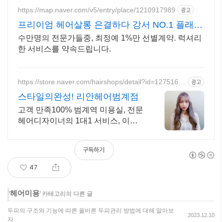
https://map.naver.com/v5/entry/place/1210917989
광고
프리이엄 헤어살롱 은결하다 강서 NO.1 플래그
십 살롱
수만명의 전문가들중, 최정예 1%만 선별계약. 럭셔리
한 서비스를 약속드립니다.
https://store.naver.com/hairshops/detail?id=1275164
광고
9
스타일의완성! 리안헤어범계점
고객 만족100% 범계역 미용실, 전문
헤어디자이너의 1대1 서비스, 이벤
트 진행
구독하기
47
헤어미용
'
' 카테고리의 다른 글
두피의 구조와 기능에 따른 올바른 두피관리 방법에 대해 알아보
2023.12.10
자