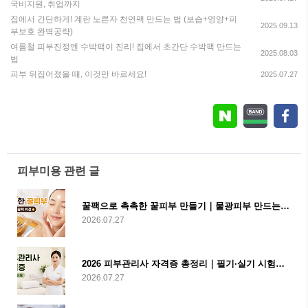
국비지원, 취업까지
집에서 간단하게! 계란 노른자 천연팩 만드는 법 (보습+영양+피
2025.09.13
부보호 완벽공략)
여름철 피부진정엔 수박팩이 진리! 집에서 초간단 수박팩 만드는
2025.08.03
법
피부 뒤집어졌을 때, 이것만 바르세요!
2025.07.27
피부미용 관련 글
꿀팩으로 촉촉한 꿀피부 만들기｜물광피부 만드는 홈케어 비결
2026.07.27
2026 피부관리사 자격증 총정리｜필기·실기 시험부터 학원비, 국비지원, 취업까지
2026.07.27