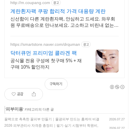
http://m.coupang.com
광고
계란흰자팩 쿠팡 합리적 가격 대용량 계란
신선함이 다른 계란흰자팩, 안심하고 드세요. 와우회
원 무료배송으로 만나보세요. 고소하고 비린내 없는
계란, 탱글한 노른자로 풍미를 더하세요.
https://smartstore.naver.com/drquman
광고
닥터큐먼 프리미엄 콜라겐 팩
공식몰 전용 구성에 첫구매 5% + 재
구매 10% 할인까지
구독하기
공감
피부미용
'
' 카테고리의 다른 글
꿀팩으로 촉촉한 꿀피부 만들기｜물광피부 만드는 홈케어 비결
2026.07.27
2026 피부관리사 자격증 총정리｜필기·실기 시험부터 학원비,
2026.07.27