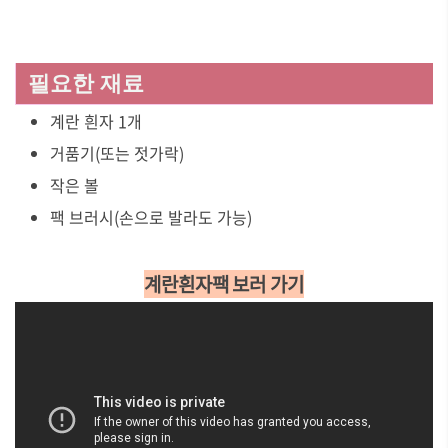
필요한 재료
계란 흰자 1개
거품기(또는 젓가락)
작은 볼
팩 브러시(손으로 발라도 가능)
계란흰자팩 보러 가기