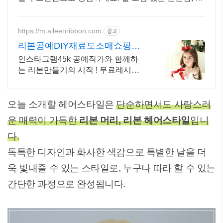
팡에서 편안함을 누리세요. 장시간 착용도 부담 없습
니다.
https://m.aileenribbon.com
광고
리본공예DIY재료도소매쇼핑몰
인스타틱톡70K공예작가쇼핑몰
인스타그램45k 공예작가와 함께하
는 리본만들기의 시작 ! 무료레시피
게시판다운로드 5만원이상 주문 대
한통운 무료배송,겨울신상품매일업
뎃,만들기쉬운 엄마표레시피무료제
오늘 소개할 헤어스타일은
단순하면서도 사랑스러
공
운 매력이 가득한
리본 머리, 리본 헤어스타일
입니
다.
독특한 디자인과 화사한 색감으로 특별한 날을 더
욱 빛내줄 수 있는 스타일로, 누구나 따라 할 수 있는
간단한 과정으로 완성됩니다.