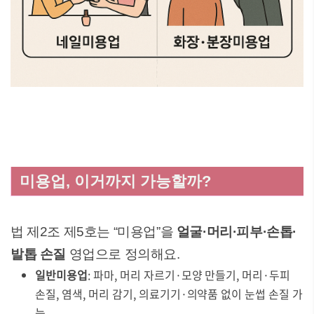
미용업, 이거까지 가능할까?
법 제2조 제5호는 “미용업”을
얼굴·머리·피부·손톱·
발톱 손질
영업으로 정의해요.
일반미용업
: 파마, 머리 자르기·모양 만들기, 머리·두피
손질, 염색, 머리 감기, 의료기기·의약품 없이 눈썹 손질 가
능