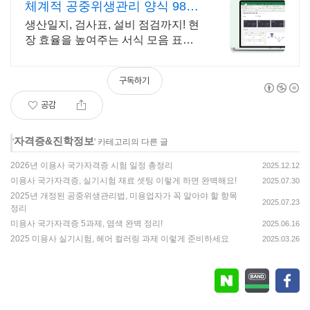
체계적 공중위생관리 양식 980
만 회원의 선택
생산일지, 검사표, 설비 점검까지! 현
장 효율을 높여주는 서식 모음 표준
양식으로 관리 효율 UP
구독하기
공감
자격증&진학정보
'
' 카테고리의 다른 글
2026년 이용사 국가자격증 시험 일정 총정리
2025.12.12
이용사 국가자격증, 실기시험 재료 셋팅 이렇게 하면 완벽해요!
2025.07.30
2025년 개정된 공중위생관리법, 미용업자가 꼭 알아야 할 항목
2025.07.23
정리
미용사 국가자격증 5과제, 염색 완벽 정리!
2025.06.16
2025 미용사 실기시험, 헤어 컬러링 과제 이렇게 준비하세요
2025.03.26