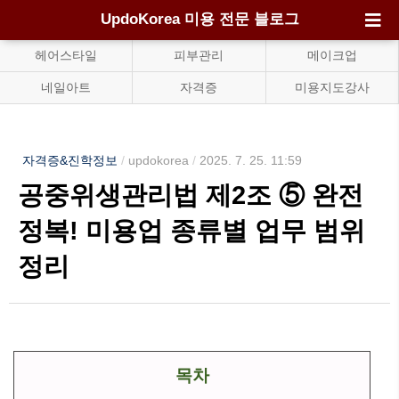
UpdoKorea 미용 전문 블로그
헤어스타일
피부관리
메이크업
네일아트
자격증
미용지도강사
자격증&진학정보
/
updokorea
/
2025. 7. 25. 11:59
공중위생관리법 제2조 ⑤ 완전
정복! 미용업 종류별 업무 범위
정리
목차