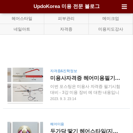
UpdoKorea 미용 전문 블로그
헤어스타일
피부관리
메이크업
네일아트
자격증
미용지도강사
자격증&진학정보
미용사자격증 헤어미용필기시험 대비 - 3강 미용 장비
이번 포스팅은 미용사 자격증 필기시험
대비 - 3강 미용 장비 에 대한 내용입니
다. 필기시험 대비해서 미용이론 총 17
2023. 9. 3. 23:14
강으로 나눠서 블로그에서 설명드릴 예
정입니다. 오늘은미용 장비에 대하여 글
을 써볼까합니다. 내용은 아주 간단하니
쭈욱 읽어보시면 됩니다.1. 미용도구미
헤어미용
용도구에는 빗, 브러시, 가위, 아이론,
두가닥 땋기 헤어스타일(지네 머리 땋기)로 더 예쁘게 보이는 방법