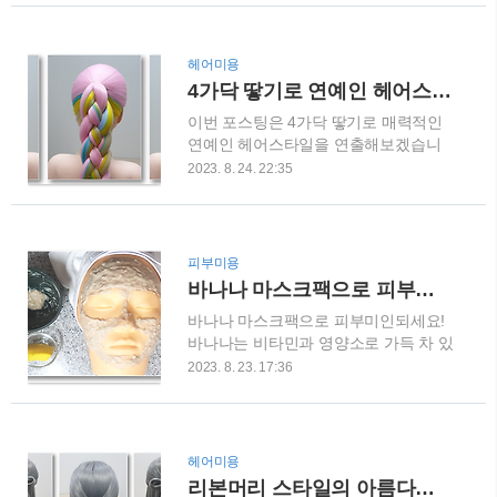
하고 피부에 끈적임을 줄이는데 효과적
줍니다. 3) 얼굴을 깨끗이 세안하고 녹
입니다. 계란 흰자는 피부를 탄력 있게
차 마스크팩을 바릅니다. 4) 눈가와 입
만들어주는 성분을 함유하고 있어 주름
가는 피해야 합니다. 5) 약 10~15분 정
헤어미용
을 완화시키고 피부 탄력이 개선하는데
도 유지합니다. 6) 미온수로 부드럽게
4가닥 땋기로 연예인 헤어스타일 연출하기
탁월합니다. 이번 포스팅에서는 계란 흰
세안 후 적절한 보습 크림을 발라줍니
이번 포스팅은 4가닥 땋기로 매력적인
자팩의 장점과 사용법, 그리고 간단한
다..
연예인 헤어스타일을 연출해보겠습니
뷰티 팁을 알아보겠습니다. 계란 흰자팩
다. 4가닥 땋기는 헤어스타일링의 다양
사용법 준비물 계란 흰자, 밀가루, 볼,
2023. 8. 24. 22:35
성과 아름다움을 연출하는 방법중의 하
팩붓 시술방법 1) 마스크팩을 사용하기
나입니다. 이번 포스팅에서는 4가닥 땋
전에 세안합니다. 2) 계란 흰자를 분리
기에 대한 용어의 정의와 그에 따른 효
하고, 흰자를 볼에 넣어 부드럽게 저어
과, 다양한 스타일링 방법, 초보자를 위
주세요. 3) 흰자를 그릇에 담고 거품이
피부미용
한 가이드 등을 알려드리겠습니다. 또
생길 때까지 저어줍니다. 4) 흰자를 얼
바나나 마스크팩으로 피부미인 되세요
한, 고전적인 펜싱 땋기의 현대적인 해
굴에 골고루 발라줍니다. 5) 약 10~15분
바나나 마스크팩으로 피부미인되세요!
석도 해보도록 하겠습니다. 직접 촬영한
정도 지나면 미..
바나나는 비타민과 영양소로 가득 차 있
사진과 함께 단계별 가이드도 함께 하면
어 피부 건강에 많은 영양을 제공합니
서 4가닥 땋기로 선보이는 세련된 헤어
2023. 8. 23. 17:36
다. 이번 포스팅에서는 바나나 마스크팩
스타일을 따라해보시면, 여러분도 인싸
의 사용방법부터 피부에 미치는 영향까
가 될 수 있을것입니다. 4가닥 땋기 머
지 상세하게 알아보겠습니다. 바나나 마
리카락은 우리의 개성과 아름다움을 나
스크팩이 피부에 미치는 영향 집 주변
타내는 아주 중요한 부분입니다. 4가닥
헤어미용
마트만 가도 누구나 쉽게 접할 수 있는
땋기는 단순한 헤어스타일링을 넘어서,
리본머리 스타일의 아름다움과 매력