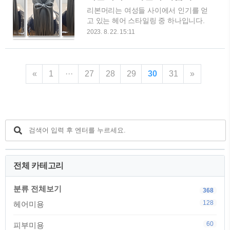
바나나는 급할 때 한끼 식사 대용으로만
각자 개인의 독특한 개성과 감성을 표현
리본머리는 여성들 사이에서 인기를 얻
생각하는 과일로만 생각하기 쉬운데요.
하는 수단으로 활용되기도 합니다. 여기
고 있는 헤어 스타일링 중 하나입니다.
이 노란색의 열대 과일은 피부에 놀라운
서 ..
이 글에서는 리본머리의 아름다움과 매
효과가 있습니다. 특히, 풍부한 영양소
2023. 8. 22. 15:11
력을 소개하며, 다양한 스타일링 팁과
가 들어있는 바나나를 활용한 마스크팩
트렌드를 알려드립니다. 섬세한 아이템
은 피부의 탄력과 활력을 증진시키는 데
과 기술을 활용하여 어떻게 리본머리를
에 많은 도움을 줍니다. 자연의 보습제
연출할 수 있는지 자세히 알아보세요.
로서의 바나나 마스크팩, 오늘밤이라도
«
1
···
27
28
29
30
31
»
이를 통해 당신만의 독특한 분위기를 표
자기전에 해보면 바로 피부 개선 효과를
현하고, 선명한 매력을 어필할 수 있을
체감할 수 있습니다. 집에서 손쉽게 만
것입니다. 리본머리로 분위기 연출 리본
드는 바나나 마스크팩 만드는 방법을
머리는 그 다양한 변신으로 다양한 모습
간..
을 연출할 수 있는 아이템입니다. 캐주
얼한 데일리 룩에서부터 우아하고 세련
된 정장 스타일까지, 리본머리 하나로도
다양한 분위기를 표현할 수 있습니다.
단순한 헤어스타일의 연출만이 아니라
전체 카테고리
리본머리의 선택과 스타일링에 따라 다
양한 룩을 연출할 수 있습니다. 리본머
분류 전체보기
368
리 만들기 1. 필요한 도구 및 재료 • ..
128
헤어미용
60
피부미용