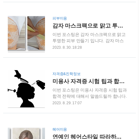
니다.이 과목에서는 미용사로서 필요한
미용 기술과 제품이 등장하였습니다. 이
기본적인 지식과 이해력을 쌓을 수 있습
러한 미용의 역사를 이해하면, 현재의
니다. 1강에서는 미용의 업무범위, 미용
미용 산업이 어떻게 발전해왔는지 이해
피부미용
의 특수성, 미용의 과정, 미용사의 사명
할 수 있습니다. 또한, 미용 시험에서도
감자 마스크팩으로 맑고 투명한 피부 만들기
등을 다루고 있습니다.미용의 기본원리
미용의 역사와 관련된 문제가 출제될 가
이번 포스팅은 감자 마스크팩으로 맑고
는 머리카락, 피부, 손톱 등의 생리학적
능성이 높으므로, 시..
투명한 피부 만들기 입니다. 감자 마스
특성을 이해하고, 그에 따른 적절한 미
크팩은 자연의 선물로써 피부 관리에 놀
용법을 선택하는 것입니다. 또한, 미용
2023. 8. 30. 18:28
라운 효과를 가져다줍니다. 감자에는 풍
총론에서는 미용사로서 알아야 할 법적
부한 비타민 C와 칼륨, 식이 섬유 등이
인 사항과 위생적인 지식도 다룹니다.
함유되어 있어, 이를 활용한 마스크팩을
이러한 내용은 미용사로서 꼭 알아야 할
통해 맑고 투명한 피부를 얻을 수 있습
필수적인 내용이므로, 시험 대비를 위해
자격증&진학정보
니다. 감자 마스크팩에 함유된 비타민 C
서는 꼼꼼히 복습해야 합니다. 이처럼,
미용사 자격증 시험 팁과 합격 전략
와 칼륨은 피부를 탄력 있게 만들어주
헤어 미용 자격증 필기시험 대비를 위해
이번 포스팅은 미용사 자격증 시험 팁과
고, 식이 섬유는 피부의 수분 함유력을
서는 1강 미용총론의 내용을..
합격 전략에 대해서 말씀드릴까 합니다.
높여줍니다. 또한, 감자 마스크팩은 피
미용분야는 헤어미용사, 피부관리사, 메
부에 있는 염증을 진정시켜주는 효과도
2023. 8. 29. 17:07
이이크업 아티스트 등으로 참으로 매력
있습니다. 감자 마스크팩을 자주 사용하
적인 분야입니다. 혹시나 '미용 관련 직
면 피부가 맑고 건강해지는 것을 느낄
업을 가져보면 어떨까' 하고 고민하고
수 있습니다. 먼저 감자팩 사용법에 대
계시나요?요즘은 미용분야가 다양하게
해서 알아보겠습니다. 감자 마스크팩 사
헤어미용
세분화되어 있고, 이 분야의 직업을 가
용법 1) 얼굴을 깨끗하게 씻은 후, 토너
연예인 헤어스타일 따라하기 - 에스파(aespa) 닝닝 머리 땋기