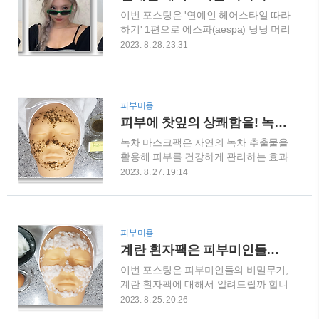
지기 위해서는 전문적인 자격증을 취득
로 피부를 준비합니다. 2) 감자를 깨끗
이번 포스팅은 '연예인 헤어스타일 따라
해야 합니다. 그럼 미용사 자격증은 어
하게 손질하여 갈아줍니다..
하기' 1편으로 에스파(aespa) 닝닝 머리
떻게 따는 걸까요?이번 포스팅에서 미
땋기 입니다. KPOP 대표 걸그룹 중에
용사 자격증의 모든 것을 알아보겠습니
2023. 8. 28. 23:31
하나인 에스파(aspa)의 멤버인 닝닝은
다. 그리고 미용사 자격증을 준비에 필
노래도 잘하고 너무 매력적이고 컬러풀
요한 내용을 꾸준히 연재할테니 다음 포
한 헤어스타일로 팬들의 사랑을 가득 받
스팅도 기대해주시길 바랍니다. 미용사
고 있는 여자 가수입니다. 에스파
자격증의 4가지 분야미용을 직업으로
피부미용
(aespa) 멤버 닝닝의 독특한 헤어스타
가지려면 자격증을 취득해야 합니다.미
피부에 찻잎의 상쾌함을! 녹차 마스크팩!
일은 팬들 사이에서 큰 관심을 받고 있
용에는 헤어미용, 피부관리, 메이크업,
녹차 마스크팩은 자연의 녹차 추출물을
습니다. 이번 포스팅에서 머리 땋는 방
네일미용으로 4가지 분야가 있답니다.
활용해 피부를 건강하게 관리하는 효과
법을 따라 해보시면에스파 닝닝처럼 매
각 ..
적인 방법입니다. 녹차에 함유된 다양한
력이 넘치는 멋진 헤어스타일을 만들어
2023. 8. 27. 19:14
항산화 물질은 피부 미백과 탄력 개선을
볼 수 있을 겁니다. 지금부터 에스파
도와주며, 민감한 피부에도 부드럽게 사
(aespa) 닝닝의 멋진 머리 땋기 스타일
용할 수 있는 점이 특징입니다. 이번 블
을 완벽하게 따라할 수 있는 방법을 알
로그 글에서는 녹차 마스크팩의 효과와
려드리겠습니다. 에스파 닝닝 머리 땋기
피부미용
장점을 자세히 알아보고, 환절기에 피부
- 따라 해보세요. 1) 상단 중앙 머리카락
계란 흰자팩은 피부미인들의 비밀 무기
관리에 어떻게 활용할 수 있는지 소개하
을 골라 한 다발을 만듭니다. 2) 머리 다
이번 포스팅은 피부미인들의 비밀무기,
겠습니다. 녹차 마스크팩 사용 방법 1.
발을 3..
계란 흰자팩에 대해서 알려드릴까 합니
재료 녹차, 밀가루, 볼, 팩붓 2. 사용 방
다. 계란 흰자팩은 피부의 모공을 좁히
법 1) 작은 그릇에 1-2스푼의 녹차 가루
2023. 8. 25. 20:26
는 데 도움이 되며, 피부의 유분을 조절
를 준비합니다. 2) 녹차에 꿀 넣어 섞어