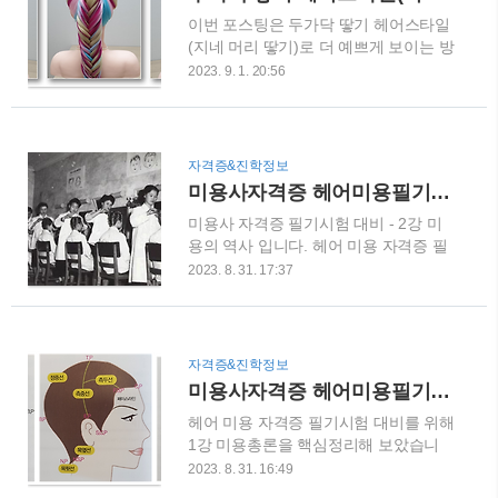
레저, 클러퍼 등이 있습니다. ① 빗: 빗
이번 포스팅은 두가닥 땋기 헤어스타일
의 구조(고운살, 얼레살),소독(석탄산
(지네 머리 땋기)로 더 예쁘게 보이는 방
수, 크레졸수, 포르말린수, 자외선, 역성
법에 대한 주제로 적어볼까 합니다. 두
비누액에 담굼)② 브러시 : 시술 목적에
2023. 9. 1. 20:56
가닥 땋기 헤어스타일은 보편적으로 '지
맞게 털의 재질을 정확히 선정③ 가위 :
네 머리 땋기' 라고도 합니다. 여성의 매
재질(전강가위, 착강 가위), 종류(커팅
력을 한층 더 높여주는 이 헤어스타일은
가위, R형가위, 틴닝가위 등)구조(가위
여성들 사이에서 인기 있는 헤어스타일
끝과 날끝, 동인, 정인, 선회축나사, 다
자격증&진학정보
중의 하나이며, 여자 연예인들도 자주
리, 약지환, 소지걸이, 엄지환 등)소독
미용사자격증 헤어미용필기시험 대비 - 2강 미용의 역사
애용하는 헤어스타일입니다. 그러면 지
(자외선, 석탄산수, 크레졸수, 포르말린
미용사 자격증 필기시험 대비 - 2강 미
금부터 두 가닥 땋기 헤어스타일, 즉 지
수..
용의 역사 입니다. 헤어 미용 자격증 필
네 머리 땋기를 더욱 예쁘게 연출하는
기시험을 준비하는 분들은 미용의 역사
방법을 알려드리겠습니다. 단번에 배우
2023. 8. 31. 17:37
에 대한 이해도가 필요합니다. 미용의
는 두가닥 땋기 헤어스타일 가이드 1.
역사는 인류 역사와 함께 이어져 있으
준비물 • 핀 • 헤어 밴드 • 스타일링 제품
며, 고대부터 현재까지 다양한 문화와
2. 스텝별 가이드: 1) 머리를 깨끗하게
흐름을 거쳐왔습니다. 미용의 역사는 크
세정하고 건조합니다. 2) 머리를 원하는
자격증&진학정보
게 고대, 중세, 근대, 현대로 나눌 수 있
위치에 포니테일(ponytail)합니다. 3) 두
미용사자격증 헤어미용필기시험 대비 - 1강 미용총론
습니다. 고대는 이집트, 그리스, 로마 등
가닥의 머리를 각각 왼쪽과 오른쪽으
헤어 미용 자격증 필기시험 대비를 위해
에서 미용이 발전하였으며, 중세는 유럽
로..
1강 미용총론을 핵심정리해 보았습니
에서 미용이 발전하였습니다. 근대는 산
다.먼저, 미용총론은 미용의 역사와 이
업혁명과 함께 미용 산업이 발전하였고,
2023. 8. 31. 16:49
론, 기초적인 이론 등을 다루는 과목입
현대는 과학 기술의 발전과 함께 다양한