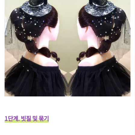
1단계. 빗질 및 묶기