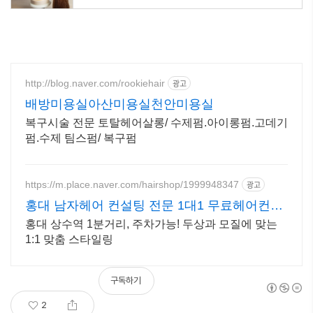
http://blog.naver.com/rookiehair
광고
배방미용실아산미용실천안미용실
복구시술 전문 토탈헤어살롱/ 수제펌.아이롱펌.고데기
펌.수제 팀스펌/ 복구펌
https://m.place.naver.com/hairshop/1999948347
광고
홍대 남자헤어 컨설팅 전문 1대1 무료헤어컨설
팅
홍대 상수역 1분거리, 주차가능! 두상과 모질에 맞는
1:1 맞춤 스타일링
구독하기
2