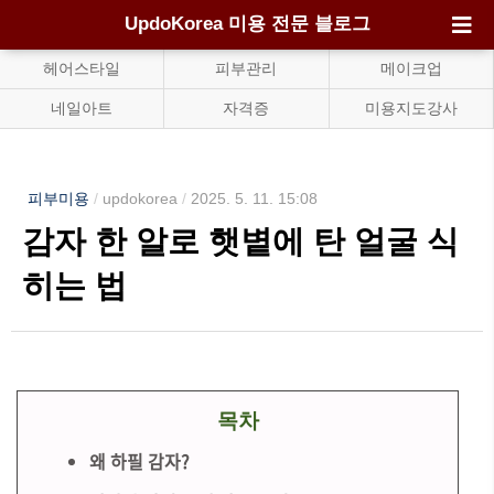
UpdoKorea 미용 전문 블로그
헤어스타일
피부관리
메이크업
네일아트
자격증
미용지도강사
피부미용
/
updokorea
/
2025. 5. 11. 15:08
감자 한 알로 햇볕에 탄 얼굴 식
히는 법
목차
왜 하필 감자?